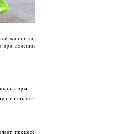
ной жирности,
м при лечении
микрофлоры;
унге есть все
лает процесс