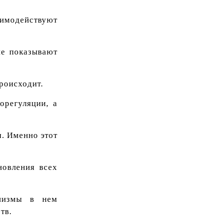
аимодействуют
не показывают
роисходит.
орегуляции, а
. Именно этот
новления всех
анизмы в нем
тв.