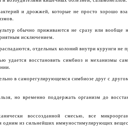
и и возбудителями кишечных болезней, сальмонеллой.
бактерий и дрожжей, которые не просто хорошо вз
измов.
культур обычно приживаются не сразу или вообще 
приятным исключением.
аспадаются, отдельных колоний внутри курунги не п
ью удается восстановить симбиоз и механизмы сам
нии.
льно в саморегулирующемся симбиозе друг с другом
льзя, но временно поддержать организм до восста
ханически воссозданной смесью, все микроорг
тся одним из сильнейших иммуностимулирующих вещес