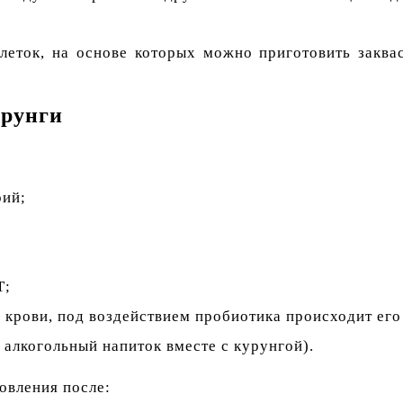
еток, на основе которых можно приготовить заквас
урунги
рий;
Т;
 крови, под воздействием пробиотика происходит его
 алкогольный напиток вместе с курунгой).
овления после: