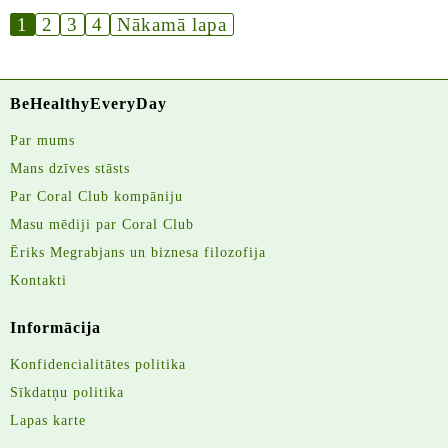
1
2
3
4
Nākamā lapa
BeHealthyEveryDay
Par mums
Mans dzīves stāsts
Par Coral Club kompāniju
Masu mēdiji par Coral Club
Ēriks Megrabjans un biznesa filozofija
Kontakti
Informācija
Konfidencialitātes politika
Sīkdatņu politika
Lapas karte