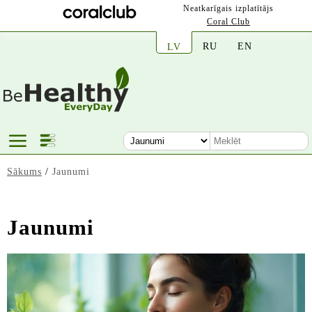
Neatkarīgais izplatītājs
Coral Club
RU
EN
LV
Sākums
/
Jaunumi
Jaunumi