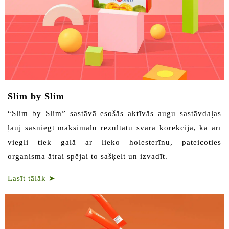
Slim by Slim
“Slim by Slim” sastāvā esošās aktīvās augu sastāvdaļas
ļauj sasniegt maksimālu rezultātu svara korekcijā, kā arī
viegli tiek galā ar lieko holesterīnu, pateicoties
organisma ātrai spējai to sašķelt un izvadīt.
Lasīt tālāk
➤