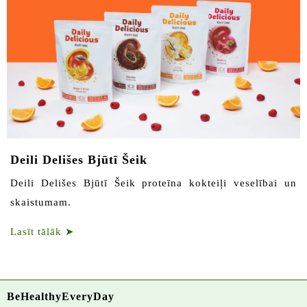
Deili Delišes Bjūtī Šeik
Deili Delišes Bjūtī Šeik proteīna kokteiļi veselībai un
skaistumam.
Lasīt tālāk
➤
BeHealthyEveryDay