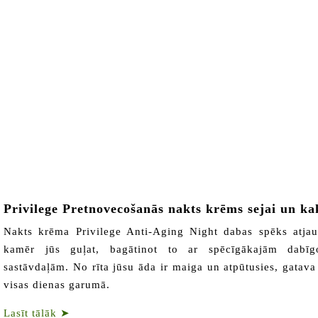
Privilege Pretnovecošanās nakts krēms sejai un k
Nakts krēma Privilege Anti-Aging Night dabas spēks atja
kamēr jūs guļat, bagātinot to ar spēcīgākajām dabīg
sastāvdaļām. No rīta jūsu āda ir maiga un atpūtusies, gatava
visas dienas garumā.
Lasīt tālāk
➤