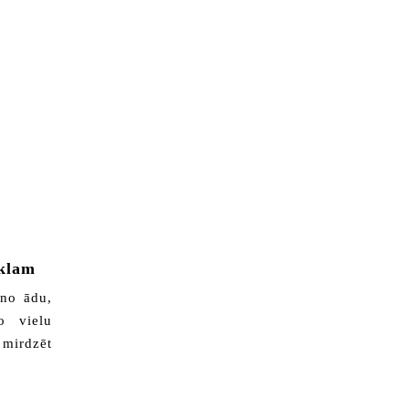
aklam
uno ādu,
o vielu
 mirdzēt