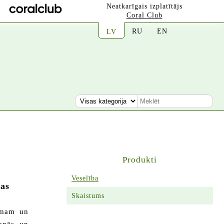
Neatkarīgais izplatītājs
Coral Club
RU
EN
LV
Produkti
Veselība
jas
Skaistums
zumam un