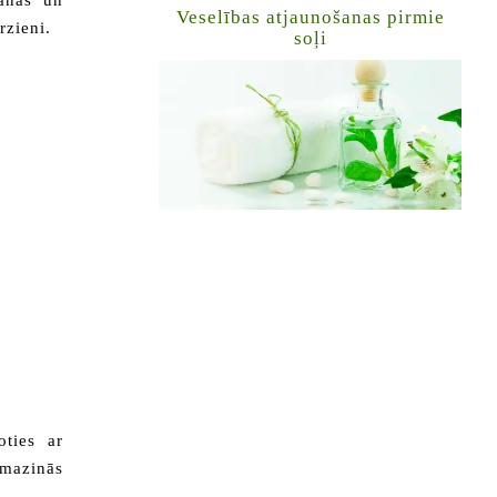
šanās un
Veselības atjaunošanas pirmie
rzieni.
soļi
oties ar
 mazinās