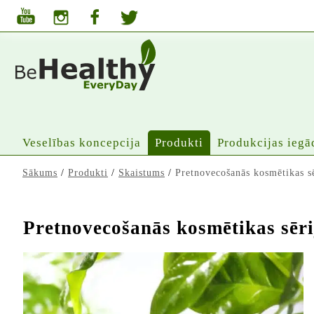
Veselības koncepcija
Produkti
Produkcijas iegā
Sākums
/
Produkti
/
Skaistums
/
Pretnovecošanās kosmētikas sē
Pretnovecošanās kosmētikas sēri