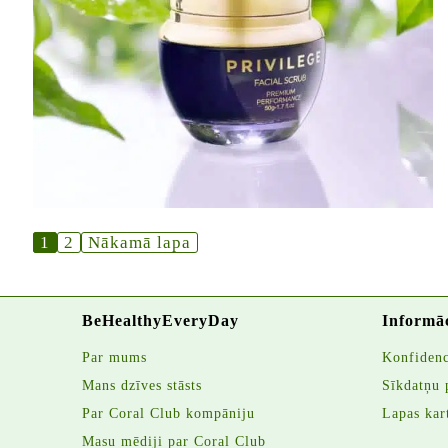
1
2
Nākamā lapa
BeHealthyEveryDay
Informā
Par mums
Konfidenci
Mans dzīves stāsts
Sīkdatņu 
Par Coral Club kompāniju
Lapas kar
Masu mēdiji par Coral Club