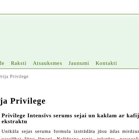
de
Raksti
Atsauksmes
Jaunumi
Kontakti
rija Privilege
ja Privilege
Privilege Intensīvs serums sejai un kaklam ar kafi
ekstraktu
Unikāla sejas seruma formula izstrādāta jūsu ādas mird