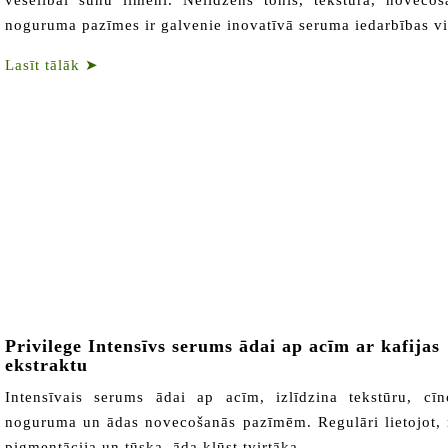
veselībai šūnu līmenī. Nelīdzens tonis, tekstūra, noveco
noguruma pazīmes ir galvenie inovatīvā seruma iedarbības vi
Lasīt tālāk
➤
Privilege Intensīvs serums ādai ap acīm ar kafijas
ekstraktu
Intensīvais serums ādai ap acīm, izlīdzina tekstūru, cīn
noguruma un ādas novecošanās pazīmēm. Regulāri lietojot,
pigmentācija un tūska, āda kļūst tvirtāka.