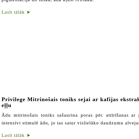
Lasīt tālāk
➤
Privilege Mitrinošais toniks sejai ar kafijas ekstra
eļļu
Ādu mitrinošais toniks sašaurina poras pēc attīrīšanas ar 
intensīvi stimulē ādu, jo tas satur vislielāko daudzumu alveja
Lasīt tālāk
➤