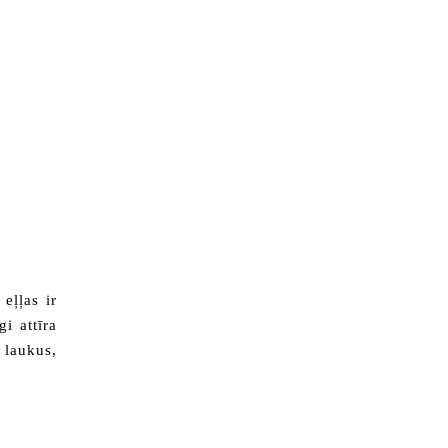
eļļas ir
i attīra
laukus,