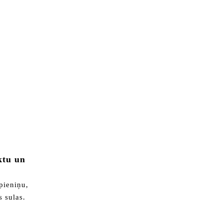
ktu un
pieniņu,
s sulas.