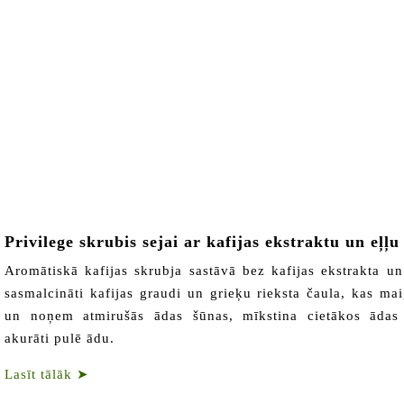
Privilege skrubis sejai ar kafijas ekstraktu un eļļu
Aromātiskā kafijas skrubja sastāvā bez kafijas ekstrakta un 
sasmalcināti kafijas graudi un grieķu rieksta čaula, kas maig
un noņem atmirušās ādas šūnas, mīkstina cietākos ādas 
akurāti pulē ādu.
Lasīt tālāk
➤