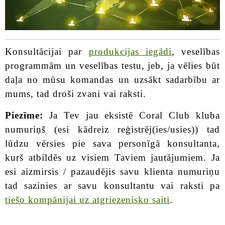
Konsultācijai par
produkcijas iegādi
, veselības
programmām un veselības testu, jeb, ja vēlies būt
daļa no mūsu komandas un uzsākt sadarbību ar
mums, tad droši zvani vai raksti.
Piezīme:
Ja Tev jau eksistē Coral Club kluba
numuriņš (esi kādreiz reģistrēj(ies/usies)) tad
lūdzu vērsies pie sava personīgā konsultanta,
kurš atbildēs uz visiem Taviem jautājumiem. Ja
esi aizmirsis / pazaudējis savu klienta numuriņu
tad sazinies ar savu konsultantu vai raksti pa
tiešo kompānijai uz atgriezenisko saiti
.