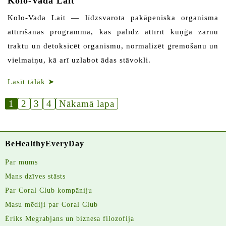
Kolo-Vada Lait
Kolo-Vada Lait — līdzsvarota pakāpeniska organisma
attīrīšanas programma, kas palīdz attīrīt kuņģa zarnu
traktu un detoksicēt organismu, normalizēt gremošanu un
vielmaiņu, kā arī uzlabot ādas stāvokli.
Lasīt tālāk
➤
1
2
3
4
Nākamā lapa
BeHealthyEveryDay
Par mums
Mans dzīves stāsts
Par Coral Club kompāniju
Masu mēdiji par Coral Club
Ēriks Megrabjans un biznesa filozofija