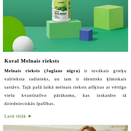
Koral Melnais rieksts
Melnais rieksts (Juglans nigra)
ir tuvākais grieķu
valrieksta radinieks, un tam ir identisks ķīmiskais
sastāvs. Tajā pašā laikā melnais rieksts atšķiras ar vērtīgo
vielu kvantitatīvo pārākumu, kas izskaidro tā
dziednieciskās īpašības.
Lasīt tālāk
➤