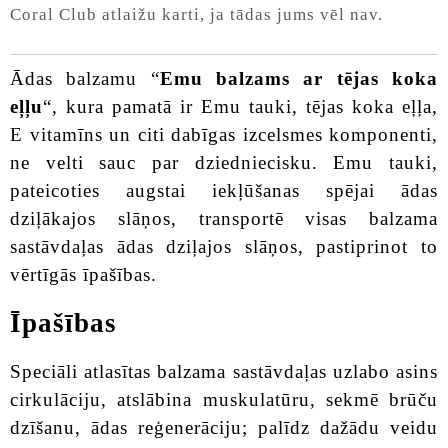
Coral Club atlaižu karti, ja tādas jums vēl nav.
Ādas balzamu “
Emu balzams ar tējas koka
eļļu
“, kura pamatā ir Emu tauki, tējas koka eļļa,
E vitamīns un citi dabīgas izcelsmes komponenti,
ne velti sauc par dziedniecisku.
Emu tauki,
pateicoties augstai iekļūšanas spējai ādas
dziļākajos slāņos, transportē visas balzama
sastāvdaļas ādas dziļajos slāņos, pastiprinot to
vērtīgās īpašības.
Īpašības
Speciāli atlasītas balzama sastāvdaļas uzlabo asins
cirkulāciju, atslābina muskulatūru, sekmē brūču
dzīšanu, ādas reģenerāciju; palīdz dažādu veidu