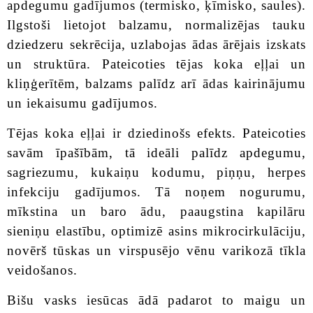
apdegumu gadījumos (termisko, ķīmisko, saules).
Ilgstoši lietojot balzamu, normalizējas tauku
dziedzeru sekrēcija, uzlabojas ādas ārējais izskats
un struktūra. Pateicoties tējas koka eļļai un
kliņģerītēm, balzams palīdz arī ādas kairinājumu
un iekaisumu gadījumos.
Tējas koka eļļai ir dziedinošs efekts. Pateicoties
savām īpašībām, tā ideāli palīdz apdegumu,
sagriezumu, kukaiņu kodumu, piņņu, herpes
infekciju gadījumos. Tā noņem nogurumu,
mīkstina un baro ādu, paaugstina kapilāru
sieniņu elastību, optimizē asins mikrocirkulāciju,
novērš tūskas un virspusējo vēnu varikozā tīkla
veidošanos.
Bišu vasks iesūcas ādā padarot to maigu un