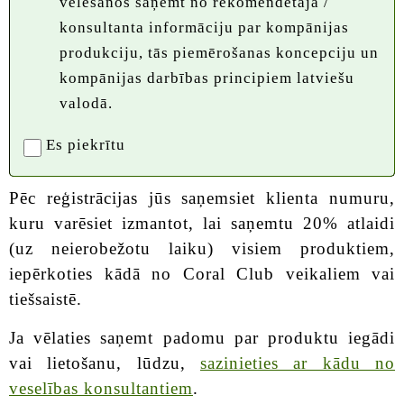
vēlēšanos saņemt no rekomendētāja /
konsultanta informāciju par kompānijas
produkciju, tās piemērošanas koncepciju un
kompānijas darbības principiem latviešu
valodā.
Es piekrītu
Pēc reģistrācijas jūs saņemsiet klienta numuru,
kuru varēsiet izmantot, lai saņemtu 20% atlaidi
(uz neierobežotu laiku) visiem produktiem,
iepērkoties kādā no Coral Club veikaliem vai
tiešsaistē.
Ja vēlaties saņemt padomu par produktu iegādi
vai lietošanu, lūdzu,
sazinieties ar kādu no
veselības konsultantiem
.