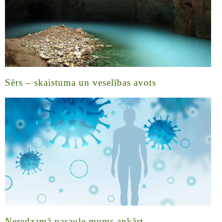
Sērs – skaistuma un veselības avots
Neredzamā pasaule mums apkārt