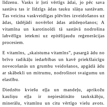
līdzenu. Vasks ir ļoti vērtīgs ādai, jo pēc sava
sastāva tas ir līdzīgs ādas tauku slāņa sastāvam.
Tas veicina vaskveidīgas plēvītes izveidošanos uz
ādas, tādējādi novēršot ādas atūdeņošanos; A
vitamīna un karotinoīdi tā sastāvā nodrošina
labvēlīgu ietekmi uz epitēlijaudu reģenerācijas
procesiem.
E vitamīns, „skaistuma vitamīns”, pasargā ādu no
brīvo radikāļu iedarbības un kavē priekšlaicīgu
novecošanās un grumbu veidošanos, apgādā ādu
ar skābekli un mitrumu, nodrošinot svaigumu un
elastību.
Diedzēto kviešu eļļa un mandeļu, aprikožu
kauliņu eļļa ir nepiesātināto taukskābju,
minerālu, vitamīnu un citu vērtīgo vielu avots.