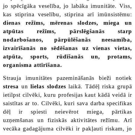
jo spēcīgāka veselība, jo labāka imunitāte.
Viss,
kas stiprina veselību, stiprina arī imūnsistēmu:
dienas režīms, mērenas slodzes, miega un
atpūtas režīms, pārslēgšanās starp
nodarbošanos, pārpūlēšanās neesamība,
izvairīšanās no sēdēšanas uz vienas vietas,
atpūta, sports, rūdīšanās un, protams,
organisma attīrīšana.
Strauja imunitātes pazemināšanās bieži notiek
stresa
un
lielas slodzes
laikā. Tādēļ riska grupā
ietilpst cilvēki, kuru profesijas kaut kādā veidā ir
saistītas ar to. Cilvēki, kuri sava darba specifikas
dēļ ir spiesti neievērot miega, pārtikas
uzņemšanas un fiziskās aktivitātes režīmu. Arī
vecāka gadagājuma cilvēki ir pakļauti riskam, jo