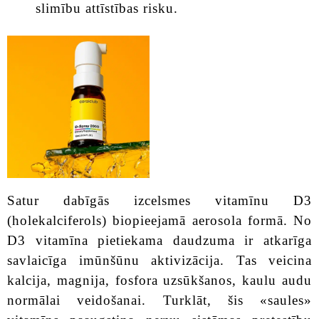
slimību attīstības risku.
Satur dabīgās izcelsmes vitamīnu D3
(holekalciferols) biopieejamā aerosola formā. No
D3 vitamīna pietiekama daudzuma ir atkarīga
savlaicīga imūnšūnu aktivizācija. Tas veicina
kalcija, magnija, fosfora uzsūkšanos, kaulu audu
normālai veidošanai. Turklāt, šis «saules»