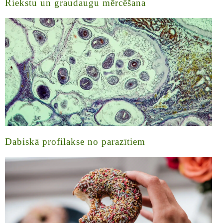
Riekstu un graudaugu mērcēšana
Dabiskā profilakse no parazītiem