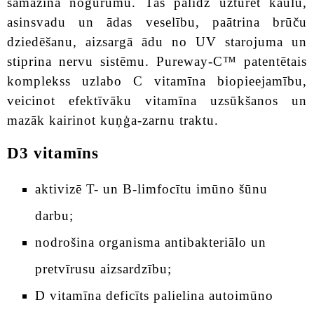
samazina nogurumu. Tas palīdz uzturēt kaulu,
asinsvadu un ādas veselību, paātrina brūču
dziedēšanu, aizsargā ādu no UV starojuma un
stiprina nervu sistēmu. Pureway-C™ patentētais
komplekss uzlabo C vitamīna biopieejamību,
veicinot efektīvāku vitamīna uzsūkšanos un
mazāk kairinot kuņģa-zarnu traktu.
D3 vitamīns
aktivizē T- un B-limfocītu imūno šūnu
darbu;
nodrošina organisma antibakteriālo un
pretvīrusu aizsardzību;
D vitamīna deficīts palielina autoimūno