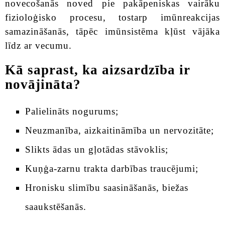
novecošanās noved pie pakāpeniskas vairāku
fizioloģisko procesu, tostarp imūnreakcijas
samazināšanās, tāpēc imūnsistēma kļūst vājāka
līdz ar vecumu.
Kā saprast, ka aizsardzība ir
novājināta?
Palielināts nogurums;
Neuzmanība, aizkaitināmība un nervozitāte;
Slikts ādas un gļotādas stāvoklis;
Kuņģa-zarnu trakta darbības traucējumi;
Hronisku slimību saasināšanās, biežas
saaukstēšanās.