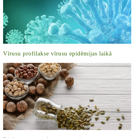
Vīrusu profilakse vīrusu epidēmijas laikā