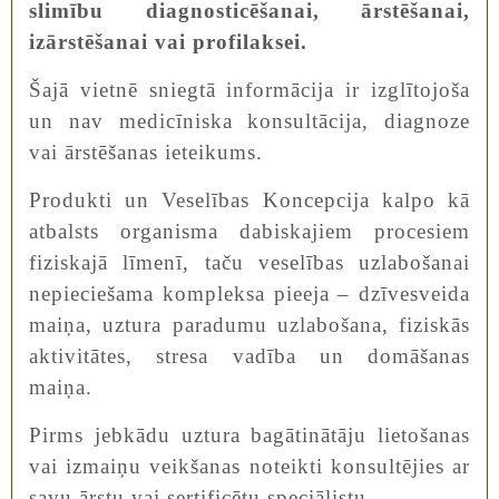
slimību diagnosticēšanai, ārstēšanai,
izārstēšanai vai profilaksei.
Šajā vietnē sniegtā informācija ir izglītojoša
un nav medicīniska konsultācija, diagnoze
vai ārstēšanas ieteikums.
Produkti un Veselības Koncepcija kalpo kā
atbalsts organisma dabiskajiem procesiem
fiziskajā līmenī, taču veselības uzlabošanai
nepieciešama kompleksa pieeja – dzīvesveida
maiņa, uztura paradumu uzlabošana, fiziskās
aktivitātes, stresa vadība un domāšanas
maiņa.
Pirms jebkādu uztura bagātinātāju lietošanas
vai izmaiņu veikšanas noteikti konsultējies ar
savu ārstu vai sertificētu speciālistu.