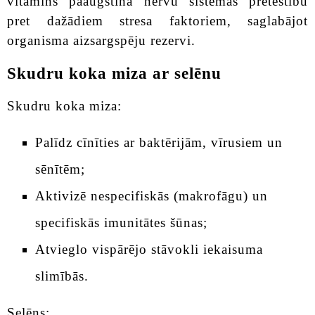
vitamīns paaugstina nervu sistēmas pretestību
pret dažādiem stresa faktoriem, saglabājot
organisma aizsargspēju rezervi.
Skudru koka miza ar selēnu
Skudru koka miza:
Palīdz cīnīties ar baktērijām, vīrusiem un
sēnītēm;
Aktivizē nespecifiskās (makrofāgu) un
specifiskās imunitātes šūnas;
Atvieglo vispārējo stāvokli iekaisuma
slimībās.
Selēns: