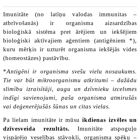
Imunitāte (no latīņu valodas immunitas –
atbrīvošanās) ir organisma aizsardzības
bioloģiskā sistēma pret ārējiem un iekšējiem
bioloģiski aktīvajiem aģentiem (antigēniem *),
kuru mērķis ir uzturēt organisma iekšējās vides
(homeostāzes) pastāvību.
*
Antigēni ir organisma svešu vielu nosaukums.
Tie var būt mikroorganismu atkritumi – dažādu
slimību izraisītāji, augu un dzīvnieku izcelsmes
indīgi savienojumi, paša organisma atmirušās
vai deģenerējušās šūnas un citas vielas.
Pa lielam imunitāte ir mūsu
ikdienas izvēles un
dzīvesveida rezultāts.
Imunitāte atspoguļo
vispārējo veselības stāvokli, organisma spēku –