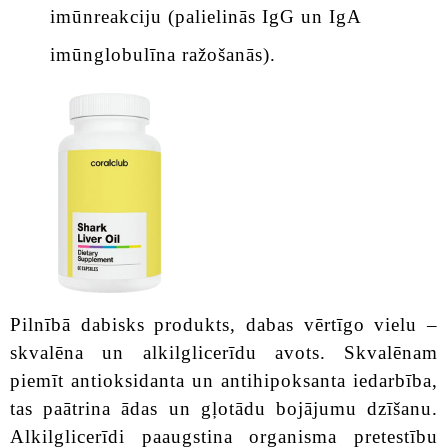
imūnreakciju (palielinās IgG un IgA
imūnglobulīna ražošanās).
Pilnībā dabisks produkts, dabas vērtīgo vielu –
skvalēna un alkilglicerīdu avots. Skvalēnam
piemīt antioksidanta un antihipoksanta iedarbība,
tas paātrina ādas un gļotādu bojājumu dzīšanu.
Alkilglicerīdi paaugstina organisma pretestību