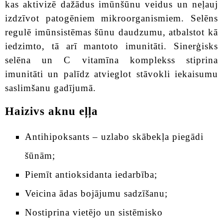
kas aktivizē dažādus imūnšūnu veidus un neļauj
izdzīvot patogēniem mikroorganismiem. Selēns
regulē imūnsistēmas šūnu daudzumu, atbalstot kā
iedzimto, tā arī mantoto imunitāti. Sinerģisks
selēna un C vitamīna komplekss stiprina
imunitāti un palīdz atvieglot stāvokli iekaisumu
saslimšanu gadījumā.
Haizivs aknu eļļa
Antihipoksants – uzlabo skābekļa piegādi
šūnām;
Piemīt antioksidanta iedarbība;
Veicina ādas bojājumu sadzīšanu;
Nostiprina vietējo un sistēmisko