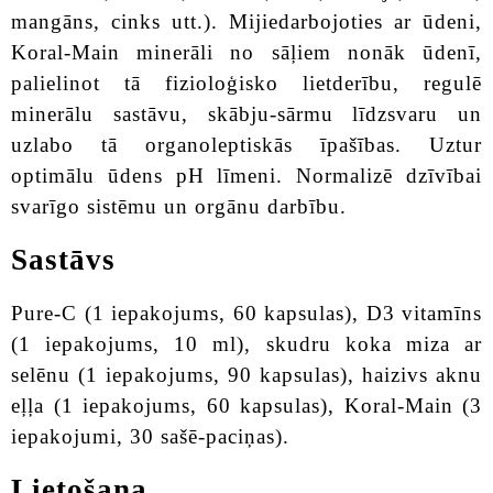
mangāns, cinks utt.). Mijiedarbojoties ar ūdeni,
Koral-Main minerāli no sāļiem nonāk ūdenī,
palielinot tā fizioloģisko lietderību, regulē
minerālu sastāvu, skābju-sārmu līdzsvaru un
uzlabo tā organoleptiskās īpašības. Uztur
optimālu ūdens pH līmeni. Normalizē dzīvībai
svarīgo sistēmu un orgānu darbību.
Sastāvs
Pure-C (1 iepakojums, 60 kapsulas), D3 vitamīns
(1 iepakojums, 10 ml), skudru koka miza ar
selēnu (1 iepakojums, 90 kapsulas), haizivs aknu
eļļa (1 iepakojums, 60 kapsulas), Koral-Main (3
iepakojumi, 30 sašē-paciņas).
Lietošana