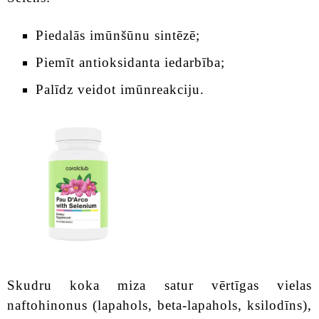
Piedalās imūnšūnu sintēzē;
Piemīt antioksidanta iedarbība;
Palīdz veidot imūnreakciju.
Skudru koka miza satur vērtīgas vielas
naftohinonus (lapahols, beta-lapahols, ksilodīns),