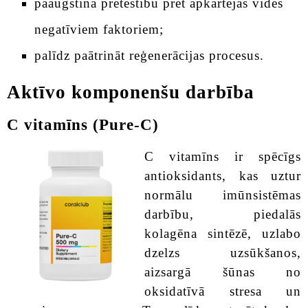
paaugstina pretestību pret apkārtējās vides
negatīviem faktoriem;
palīdz paātrināt reģenerācijas procesus.
Aktīvo komponenšu darbība
C vitamīns (Pure-C)
C vitamīns ir spēcīgs
antioksidants, kas uztur
normālu imūnsistēmas
darbību, piedalās
kolagēna sintēzē, uzlabo
dzelzs uzsūkšanos,
aizsargā šūnas no
oksidatīvā stresa un