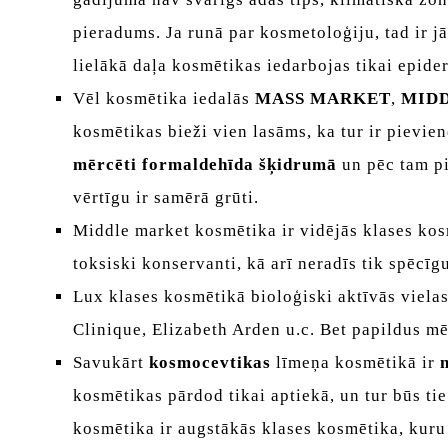
pieradums. Ja runā par kosmetoloģiju, tad ir jā
lielākā daļa kosmētikas iedarbojas tikai epide
Vēl kosmētika iedalās
MASS MARKET
,
MID
kosmētikas bieži vien lasāms, ka tur ir pievien
mērcēti formaldehīda šķidrumā
un pēc tam pi
vērtīgu ir samērā grūti.
Middle market kosmētika ir vidējās klases kos
toksiski konservanti, kā arī neradīs tik spēcī
Lux klases kosmētikā bioloģiski aktīvās vielas
Clinique, Elizabeth Arden u.c. Bet papildus m
Savukārt
kosmocevtikas
līmeņa kosmētikā ir
kosmētikas pārdod tikai aptiekā, un tur būs tie
kosmētika ir augstākās klases kosmētika, kuru