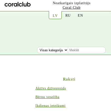
Neatkarīgais izplatītājs
Coral Club
RU
EN
LV
Raksti
Aktīvs dzīvesveids
Bērnu veselība
Ikdienas ieteikumi