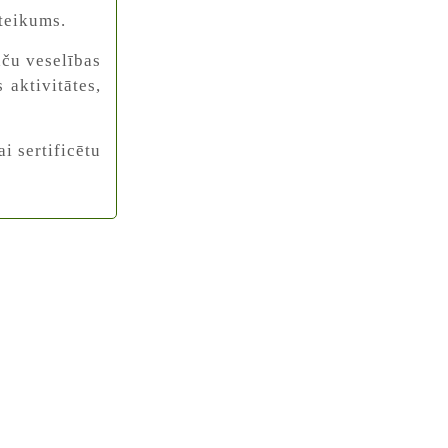
eteikums.
aču veselības
aktivitātes,
i sertificētu