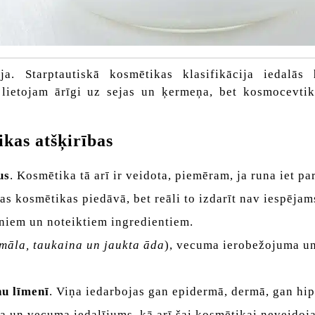
ija. Starptautiskā kosmētikas klasifikācija iedalās
lietojam ārīgi uz sejas un ķermeņa, bet kosmocevtik
kas atšķirības
us
. Kosmētika tā arī ir veidota, piemēram, ja runa iet pa
s kosmētikas piedāvā, bet reāli to izdarīt nav iespējam
eniem un noteiktiem ingredientiem.
māla, taukaina un jaukta āda
), vecuma ierobežojuma u
nu līmenī
. Viņa iedarbojas gan epidermā, dermā, gan hi
na un vecuma iedalījums, kā arī šai kosmētikai neveidoj