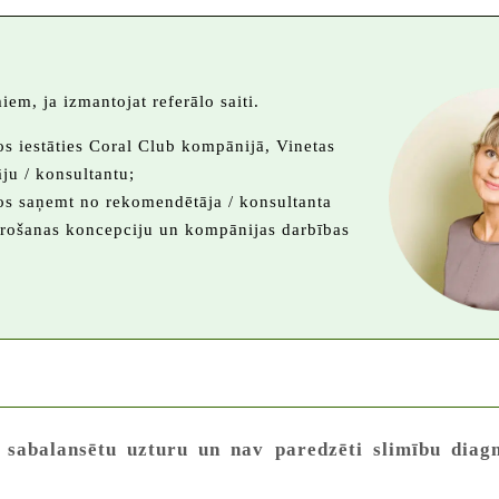
iem, ja izmantojat referālo saiti.
nos iestāties Coral Club kompānijā, Vinetas
ju / konsultantu;
anos saņemt no rekomendētāja / konsultanta
ērošanas koncepciju un kompānijas darbības
 sabalansētu uzturu un nav paredzēti slimību diagn