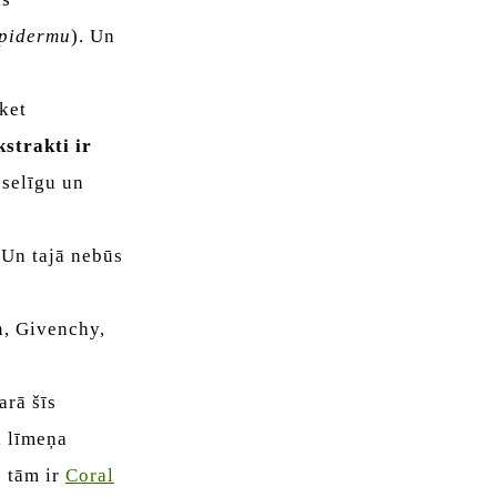
pidermu
). Un
ket
kstrakti ir
eselīgu un
 Un tajā nebūs
n, Givenchy,
arā šīs
ā līmeņa
o tām ir
Coral