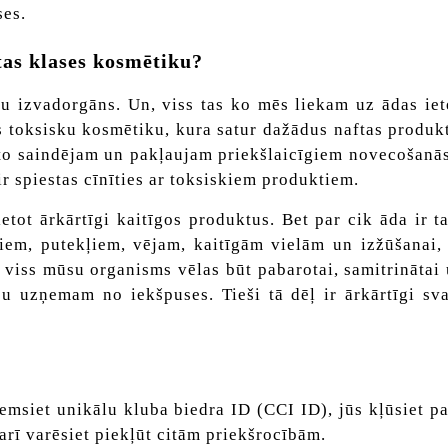
ses.
stas klases kosmētiku?
su izvadorgāns. Un, viss tas ko mēs liekam uz ādas ie
 toksisku kosmētiku, kura satur dažādus naftas produkt
s to saindējam un pakļaujam priekšlaicīgiem novecošanā
r spiestas cīnīties ar toksiskiem produktiem.
ietot ārkārtīgi kaitīgos produktus. Bet par cik āda ir t
ariem, putekļiem, vējam, kaitīgām vielām un izžūšanai
ā viss mūsu organisms vēlas būt pabarotai, samitrinātai 
 uzņemam no iekšpuses. Tieši tā dēļ ir ārkārtīgi svar
ņemsiet unikālu kluba biedra ID (CCI ID), jūs kļūsiet p
arī varēsiet piekļūt citām priekšrocībām.