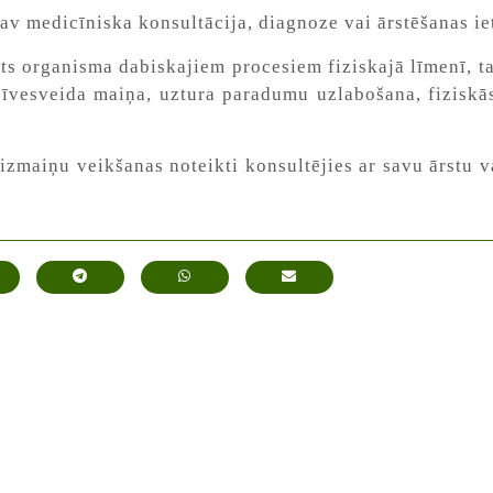
 nav medicīniska konsultācija, diagnoze vai ārstēšanas i
ts organisma dabiskajiem procesiem fiziskajā līmenī, t
vesveida maiņa, uztura paradumu uzlabošana, fiziskās 
izmaiņu veikšanas noteikti konsultējies ar savu ārstu va