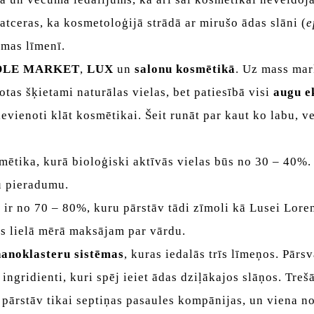
atceras, ka kosmetoloģijā strādā ar mirušo ādas slāni (
e
rmas līmenī.
DLE MARKET
,
LUX
un
salonu kosmētikā
. Uz mass mar
otas šķietami naturālas vielas, bet patiesībā visi
augu e
evienoti klāt kosmētikai. Šeit runāt par kaut ko labu, v
mētika, kurā bioloģiski aktīvās vielas būs no 30 – 40%.
gu pieradumu.
 ir no 70 – 80%, kuru pārstāv tādi zīmoli kā Lusei Lore
ēs lielā mērā maksājam par vārdu.
nanoklasteru sistēmas
, kuras iedalās trīs līmeņos. Pārsv
 ingridienti, kuri spēj ieiet ādas dziļākajos slāņos. Treš
 pārstāv tikai septiņas pasaules kompānijas, un viena n