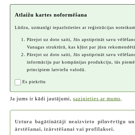
Atlaižu kartes noformēšana
Lūdzu, uzmanīgi iepazīstieties ar reģistrācijas noteikum
Pārejot uz doto saiti, Jūs apstiprināt savu vēlēša
Vanagas struktūrā, kas kļūst par jūsu rekomendētā
Pārejot uz doto saiti, Jūs apstiprināt savu vēlēš
informāciju par kompānijas produkciju, tās piem
principiem latviešu valodā.
Es piekrītu
Ja jums ir kādi jautājumi,
sazinieties ar mums
.
Uztura bagātinātāji neaizvieto pilnvērtīgu un
ārstēšanai, izārstēšanai vai profilaksei.