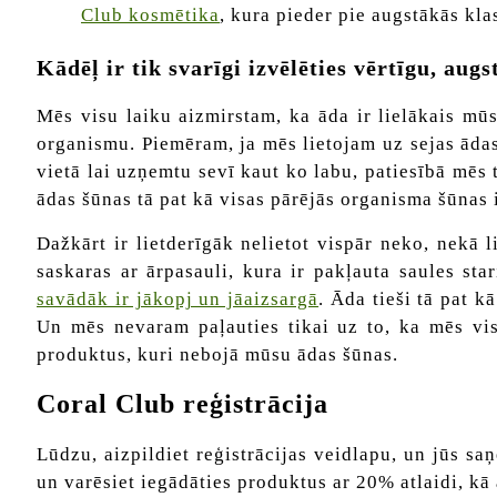
Club kosmētika
, kura pieder pie augstākās kla
Kādēļ ir tik svarīgi izvēlēties vērtīgu, aug
Mēs visu laiku aizmirstam, ka āda ir lielākais mū
organismu. Piemēram, ja mēs lietojam uz sejas ādas
vietā lai uzņemtu sevī kaut ko labu, patiesībā mē
ādas šūnas tā pat kā visas pārējās organisma šūnas i
Dažkārt ir lietderīgāk nelietot vispār neko, nekā l
saskaras ar ārpasauli, kura ir pakļauta saules st
savādāk ir jākopj un jāaizsargā
. Āda tieši tā pat k
Un mēs nevaram paļauties tikai uz to, ka mēs visu
produktus, kuri nebojā mūsu ādas šūnas.
Coral Club reģistrācija
Lūdzu, aizpildiet reģistrācijas veidlapu, un jūs sa
un varēsiet iegādāties produktus ar 20% atlaidi, kā 