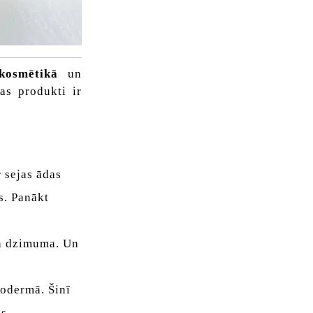
kosmētikā
un
as produkti ir
r sejas ādas
s. Panākt
n dzimuma. Un
podermā. Šinī
as