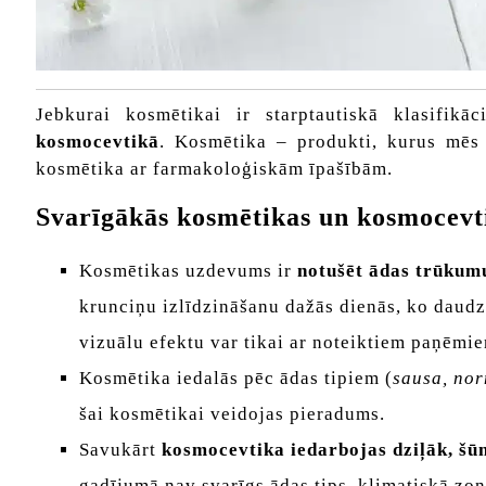
Jebkurai kosmētikai ir starptautiskā klasifikāc
kosmocevtikā
. Kosmētika – produkti, kurus mēs 
kosmētika ar farmakoloģiskām īpašībām.
Svarīgākās kosmētikas un kosmocevti
Kosmētikas uzdevums ir
notušēt ādas trūkum
krunciņu izlīdzināšanu dažās dienās, ko daudza
vizuālu efektu var tikai ar noteiktiem paņēmi
Kosmētika iedalās pēc ādas tipiem (
sausa, nor
šai kosmētikai veidojas pieradums.
Savukārt
kosmocevtika iedarbojas dziļāk, šū
gadījumā nav svarīgs ādas tips, klimatiskā zo