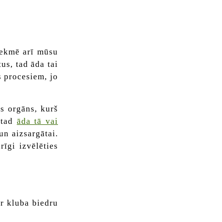
tekmē arī mūsu
us, tad āda tai
s procesiem, jo
as orgāns, kurš
, tad
āda tā vai
un aizsargātai.
īgi izvēlēties
ar kluba biedru