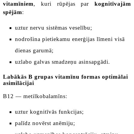
vitamīniem
, kuri rūpējas par
kognitīvajām
spējām
:
uztur nervu sistēmas veselību;
nodrošina pietiekamu enerģijas līmeni visā
dienas garumā;
uzlabo galvas smadzeņu asinsapgādi.
Labākās B grupas vitamīnu formas optimālai
asimilācijai
B12 — metilkobalamīns:
uztur kognitīvās funkcijas;
palīdz novērst anēmiju;