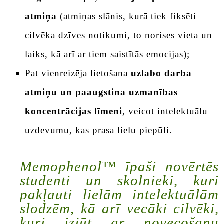
atmiņa
(atmiņas slānis, kurā tiek fiksēti
cilvēka dzīves notikumi, to norises vieta un
laiks, kā arī ar tiem saistītās emocijas);
Pat vienreizēja lietošana
uzlabo darba
atmiņu un paaugstina uzmanības
koncentrācijas līmeni
, veicot intelektuālu
uzdevumu, kas prasa lielu piepūli.
Memophenol™ īpaši novērtēs
studenti un skolnieki, kuri
pakļauti lielām intelektuālām
slodzēm, kā arī vecāki cilvēki,
kuri izjūt ar novecošanu