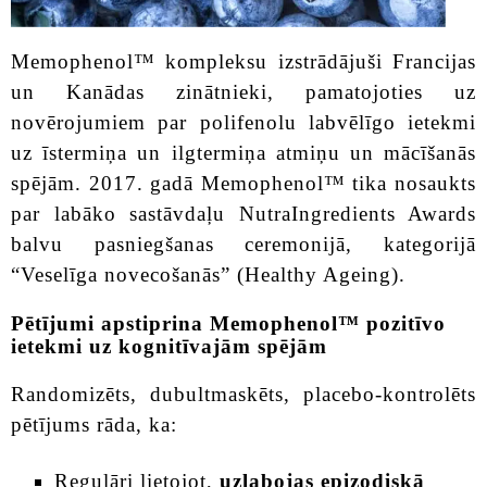
Memophenol™ kompleksu izstrādājuši Francijas
un Kanādas zinātnieki, pamatojoties uz
novērojumiem par polifenolu labvēlīgo ietekmi
uz īstermiņa un ilgtermiņa atmiņu un mācīšanās
spējām. 2017. gadā Memophenol™ tika nosaukts
par labāko sastāvdaļu NutraIngredients Awards
balvu pasniegšanas ceremonijā, kategorijā
“Veselīga novecošanās” (Healthy Ageing).
Pētījumi apstiprina Memophenol™ pozitīvo
ietekmi uz kognitīvajām spējām
Randomizēts, dubultmaskēts, placebo-kontrolēts
pētījums rāda, ka:
Regulāri lietojot,
uzlabojas epizodiskā