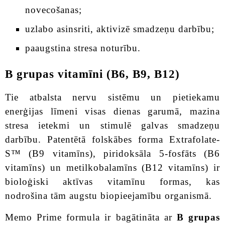
novecošanas;
uzlabo asinsriti, aktivizē smadzeņu darbību;
paaugstina stresa noturību.
В grupas vitamīni (В6, В9, В12)
Tie atbalsta nervu sistēmu un pietiekamu
enerģijas līmeni visas dienas garumā, mazina
stresa ietekmi un stimulē galvas smadzeņu
darbību. Patentētā folskābes forma Extrafolate-
S™ (B9 vitamīns), piridoksāla 5-fosfāts (B6
vitamīns) un metilkobalamīns (B12 vitamīns) ir
bioloģiski aktīvas vitamīnu formas, kas
nodrošina tām augstu biopieejamību organismā.
Memo Prime formula ir bagātināta ar
В grupas