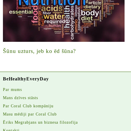
Šūnu uzturs, jeb ko ēd šūna?
BeHealthyEveryDay
Par mums
Mans dzīves stāsts
Par Coral Club kompāniju
Masu mēdiji par Coral Club
Ēriks Megrabjans un biznesa filozofija
Kontakti