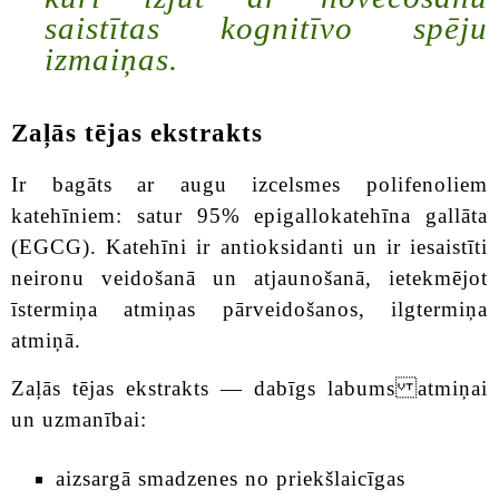
saistītas kognitīvo spēju
izmaiņas.
Zaļās tējas ekstrakts
Ir bagāts ar augu izcelsmes polifenoliem
katehīniem: satur 95% epigallokatehīna gallāta
(EGCG). Katehīni ir antioksidanti un ir iesaistīti
neironu veidošanā un atjaunošanā, ietekmējot
īstermiņa atmiņas pārveidošanos, ilgtermiņa
atmiņā.
Zaļās tējas ekstrakts — dabīgs labums atmiņai
un uzmanībai:
aizsargā smadzenes no priekšlaicīgas