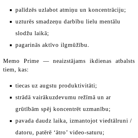
palīdzēs uzlabot atmiņu un koncentrāciju;
uzturēs smadzeņu darbību lielu mentālu
slodžu laikā;
pagarinās aktīvo ilgmūžību.
Memo Prime — neaizstājams ikdienas atbalsts
tiem, kas:
tiecas uz augstu produktivitāti;
strādā vairākuzdevumu režīmā un ar
grūtībām spēj koncentrēt uzmanību;
pavada daudz laika, izmantojot viedtālruni /
datoru, patērē ‘ātro’ video-saturu;