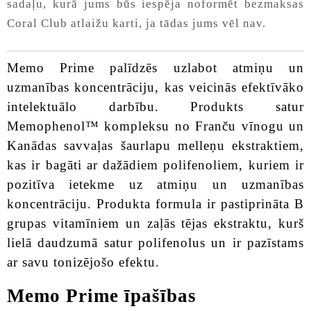
sadaļu, kurā jums būs iespēja noformēt bezmaksas
Coral Club atlaižu karti, ja tādas jums vēl nav.
Memo Prime palīdzēs uzlabot atmiņu un
uzmanības koncentrāciju, kas veicinās efektīvāko
intelektuālo darbību. Produkts satur
Memophenol™ kompleksu no Franču vīnogu un
Kanādas savvaļas šaurlapu melleņu ekstraktiem
,
kas ir bagāti ar dažādiem polifenoliem, kuriem ir
pozitīva ietekme uz atmiņu un uzmanības
koncentrāciju.
Produkta formula ir pastiprināta B
grupas vitamīniem un zaļās tējas ekstraktu, kurš
lielā daudzumā satur polifenolus un ir pazīstams
ar savu tonizējošo efektu.
Memo Prime īpašības