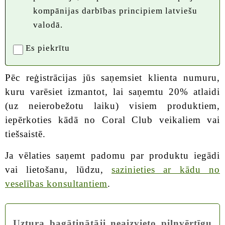
kompānijas darbības principiem latviešu
valodā.
Es piekrītu
Pēc reģistrācijas jūs saņemsiet klienta numuru,
kuru varēsiet izmantot, lai saņemtu 20% atlaidi
(uz neierobežotu laiku) visiem produktiem,
iepērkoties kādā no Coral Club veikaliem vai
tiešsaistē.
Ja vēlaties saņemt padomu par produktu iegādi
vai lietošanu, lūdzu,
sazinieties ar kādu no
veselības konsultantiem
.
Uztura bagātinātāji neaizvieto pilnvērtīgu