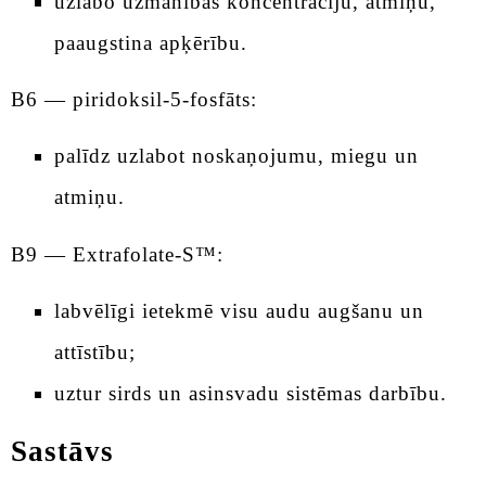
uzlabo uzmanības koncentrāciju, atmiņu,
paaugstina apķērību.
B6 — piridoksil-5-fosfāts:
palīdz uzlabot noskaņojumu, miegu un
atmiņu.
B9 — Extrafolate-S™:
labvēlīgi ietekmē visu audu augšanu un
attīstību;
uztur sirds un asinsvadu sistēmas darbību.
Sastāvs