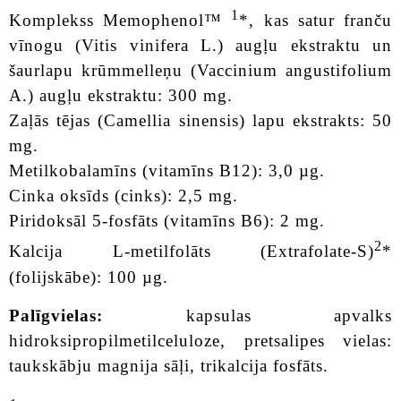
1
Komplekss Memophenol™
*, kas satur franču
vīnogu (Vitis vinifera L.) augļu ekstraktu un
šaurlapu krūmmelleņu (Vaccinium angustifolium
A.) augļu ekstraktu: 300 mg.
Zaļās tējas (Camellia sinensis) lapu ekstrakts: 50
mg.
Metilkobalamīns (vitamīns B12): 3,0 µg.
Cinka oksīds (cinks): 2,5 mg.
Piridoksāl 5-fosfāts (vitamīns B6): 2 mg.
2
Kalcija L-metilfolāts (Extrafolate-S)
*
(folijskābe): 100 µg.
Palīgvielas:
kapsulas apvalks
hidroksipropilmetilceluloze, pretsalipes vielas:
taukskābju magnija sāļi, trikalcija fosfāts.