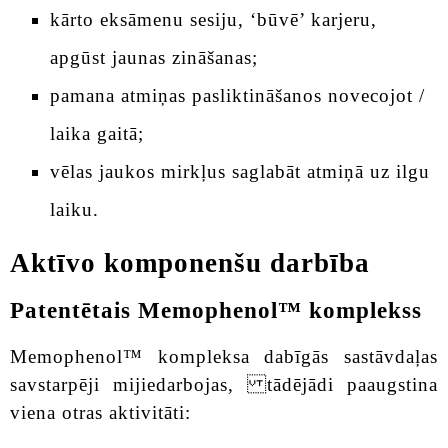
kārto eksāmenu sesiju, ‘būvē’ karjeru,
apgūst jaunas zināšanas;
pamana atmiņas pasliktināšanos novecojot /
laika gaitā;
vēlas jaukos mirkļus saglabāt atmiņā uz ilgu
laiku.
Aktīvo komponenšu darbība
Patentētais Memophenol™ komplekss
Memophenol™ kompleksa dabīgās sastāvdaļas
savstarpēji mijiedarbojas, tādējādi paaugstina
viena otras aktivitāti: