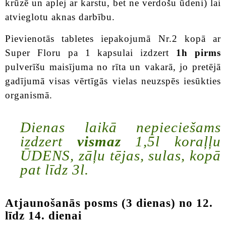
krūzē un aplej ar karstu, bet ne verdošu ūdeni) lai
atvieglotu aknas darbību.
Pievienotās tabletes iepakojumā Nr.2 kopā ar
Super Floru pa 1 kapsulai izdzert
1h pirms
pulverīšu maisījuma no rīta un vakarā, jo pretējā
gadījumā visas vērtīgās vielas neuzspēs iesūkties
organismā.
Dienas laikā nepieciešams
izdzert
vismaz
1,5l koraļļu
ŪDENS, zāļu tējas, sulas, kopā
pat līdz 3l.
Atjaunošanās posms (3 dienas) no 12.
līdz 14. dienai