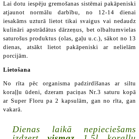
Lai dotu iespēju gremošanas sistēmai pakāpeniski
atjaunot normālu darbību, no 12-14 dienai
iesakāms uzturā lietot tikai svaigus vai nedaudz
kulināri apstrādātus dārzeņus, bet olbaltumvielas
saturošus produktus (olas, gaļu u.c.), sākot no 13
dienas, atsākt lietot pakāpeniski ar nelielām
porcijām.
Lietošana
No rīta pēc organisma padzirdīšanas ar siltu
koraļļu ūdeni, dzeram paciņas Nr.3 saturu kopā
ar Super Floru pa 2 kapsulām, gan no rīta, gan
vakarā.
Dienas laikā nepieciešams
izdzert
vismaz
1,5l koraļļu