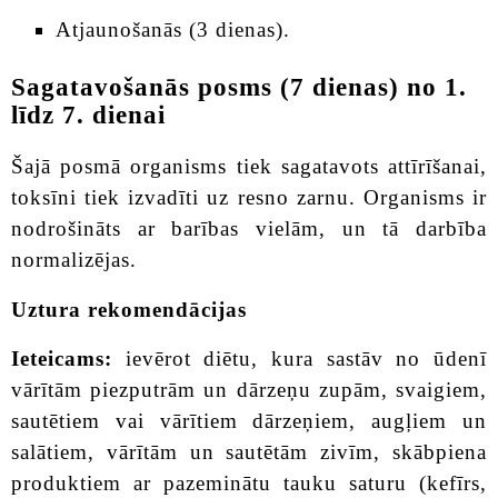
Atjaunošanās (3 dienas).
Sagatavošanās posms (7 dienas) no 1.
līdz 7. dienai
Šajā posmā organisms tiek sagatavots attīrīšanai,
toksīni tiek izvadīti uz resno zarnu. Organisms ir
nodrošināts ar barības vielām, un tā darbība
normalizējas.
Uztura rekomendācijas
Ieteicams:
ievērot diētu, kura sastāv no ūdenī
vārītām piezputrām un dārzeņu zupām, svaigiem,
sautētiem vai vārītiem dārzeņiem, augļiem un
salātiem, vārītām un sautētām zivīm, skābpiena
produktiem ar pazeminātu tauku saturu (kefīrs,