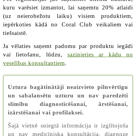
kuru varēsiet izmantot, lai saņemtu 20% atlaidi
(uz neierobežotu laiku) visiem produktiem,
iepērkoties kādā no Coral Club veikaliem vai
tiešsaistē.
Ja vēlaties saņemt padomu par produktu iegādi
vai lietošanu, lūdzu,
sazinieties ar kādu no
veselības konsultantiem
.
Uztura bagātinātāji neaizvieto pilnvērtīgu
un sabalansētu uzturu un nav paredzēti
slimību diagnosticēšanai, ārstēšanai,
izārstēšanai vai profilaksei.
Šajā vietnē sniegtā informācija ir izglītojoša
un nav medicīniska konsultācija, diagnoze