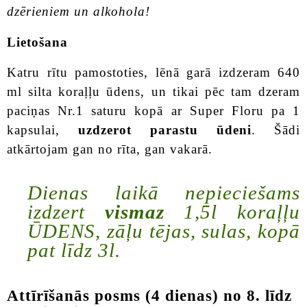
dzērieniem un alkohola!
Lietošana
Katru rītu pamostoties, lēnā garā izdzeram 640
ml silta koraļļu ūdens, un tikai pēc tam dzeram
paciņas Nr.1 saturu kopā ar Super Floru pa 1
kapsulai,
uzdzerot parastu ūdeni
. Šādi
atkārtojam gan no rīta, gan vakarā.
Dienas laikā nepieciešams
izdzert
vismaz
1,5l koraļļu
ŪDENS, zāļu tējas, sulas, kopā
pat līdz 3l.
Attīrīšanās posms (4 dienas) no 8. līdz