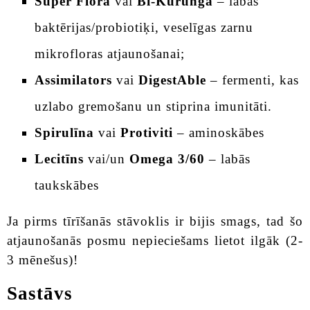
Super Flora
vai
Bi-Kurunga
– labās
baktērijas/probiotiķi, veselīgas zarnu
mikrofloras atjaunošanai;
Assimilators
vai
DigestAble
– fermenti, kas
uzlabo gremošanu un stiprina imunitāti.
Spirulīna
vai
Protiviti
– aminoskābes
Lecitīns
vai/un
Omega 3/60
– labās
taukskābes
Ja pirms tīrīšanās stāvoklis ir bijis smags, tad šo
atjaunošanās posmu nepieciešams lietot ilgāk (2-
3 mēnešus)!
Sastāvs