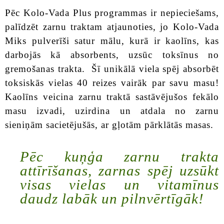
Pēc Kolo-Vada Plus programmas ir nepieciešams,
palīdzēt zarnu traktam atjaunoties, jo Kolo-Vada
Miks pulverīši satur mālu, kurā ir kaolīns, kas
darbojās kā absorbents, uzsūc toksīnus no
gremošanas trakta. Šī unikālā viela spēj absorbēt
toksiskās vielas 40 reizes vairāk par savu masu!
Kaolīns veicina zarnu traktā sastāvējušos fekālo
masu izvadi, uzirdina un atdala no zarnu
sieniņām sacietējušās, ar gļotām pārklātās masas.
Pēc kuņģa zarnu trakta
attīrīšanas, zarnas spēj uzsūkt
visas vielas un vitamīnus
daudz labāk un pilnvērtīgāk!