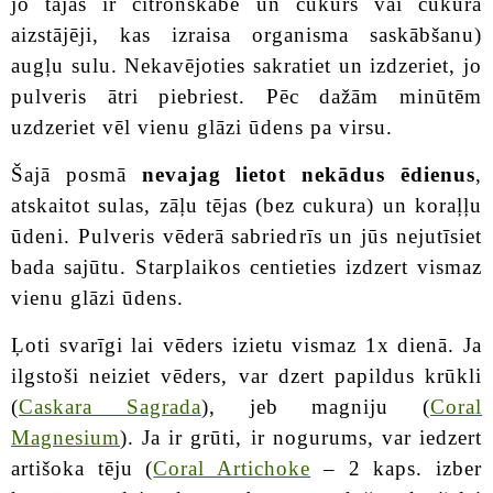
jo tajās ir citronskābe un cukurs vai cukura
aizstājēji, kas izraisa organisma saskābšanu)
augļu sulu. Nekavējoties sakratiet un izdzeriet, jo
pulveris ātri piebriest. Pēc dažām minūtēm
uzdzeriet vēl vienu glāzi ūdens pa virsu.
Šajā posmā
nevajag lietot nekādus ēdienus
,
atskaitot sulas, zāļu tējas (bez cukura) un koraļļu
ūdeni. Pulveris vēderā sabriedrīs un jūs nejutīsiet
bada sajūtu. Starplaikos centieties izdzert vismaz
vienu glāzi ūdens.
Ļoti svarīgi lai vēders izietu vismaz 1x dienā. Ja
ilgstoši neiziet vēders, var dzert papildus krūkli
(
Caskara Sagrada
), jeb magniju (
Coral
Magnesium
). Ja ir grūti, ir nogurums, var iedzert
artišoka tēju (
Coral Artichoke
– 2 kaps. izber