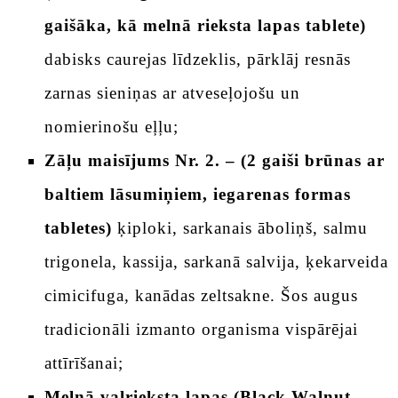
gaišāka, kā melnā rieksta lapas tablete)
dabisks caurejas līdzeklis, pārklāj resnās
zarnas sieniņas ar atveseļojošu un
nomierinošu eļļu;
Zāļu maisījums Nr. 2. – (2 gaiši brūnas ar
baltiem lāsumiņiem, iegarenas formas
tabletes)
ķiploki, sarkanais āboliņš, salmu
trigonela, kassija, sarkanā salvija, ķekarveida
cimicifuga, kanādas zeltsakne. Šos augus
tradicionāli izmanto organisma vispārējai
attīrīšanai;
Melnā valrieksta lapas (Black Walnut