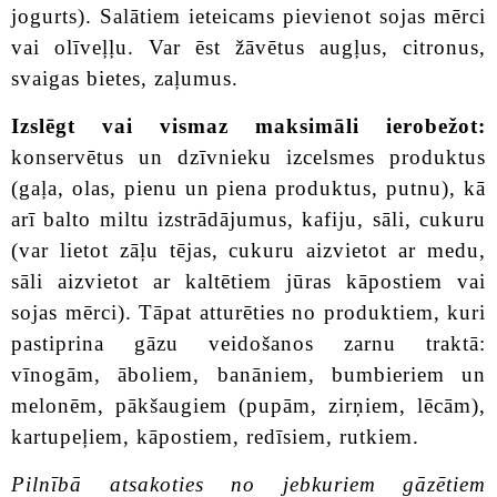
jogurts). Salātiem ieteicams pievienot sojas mērci
vai olīveļļu. Var ēst žāvētus augļus, citronus,
svaigas bietes, zaļumus.
Izslēgt vai vismaz maksimāli ierobežot:
konservētus un dzīvnieku izcelsmes produktus
(gaļa, olas, pienu un piena produktus, putnu), kā
arī balto miltu izstrādājumus, kafiju, sāli, cukuru
(var lietot zāļu tējas, cukuru aizvietot ar medu,
sāli aizvietot ar kaltētiem jūras kāpostiem vai
sojas mērci). Tāpat atturēties no produktiem, kuri
pastiprina gāzu veidošanos zarnu traktā:
vīnogām, āboliem, banāniem, bumbieriem un
melonēm, pākšaugiem (pupām, zirņiem, lēcām),
kartupeļiem, kāpostiem, redīsiem, rutkiem.
Pilnībā atsakoties no jebkuriem gāzētiem