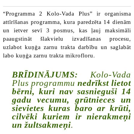
“Programma 2 Kolo-Vada Plus” ir organisma
attīrīšanas programma, kura paredzēta 14 dienām
un ietver sevī 3 posmus, kas ļauj maksimāli
paaugstināt šlakvielu izvadīšanas procesu,
uzlabot kuņģa zarnu trakta darbību un saglabāt
labo kuņģa zarnu trakta mikrofloru.
BRĪDINĀJUMS:
Kolo-Vada
Plus programmu
nedrīkst lietot
bērni, kuri nav sasnieguši 14
gadu vecumu, grūtnieces un
sievietes kuras baro ar krūti,
cilvēki kuriem ir nierakmeņi
un žultsakmeņi
.