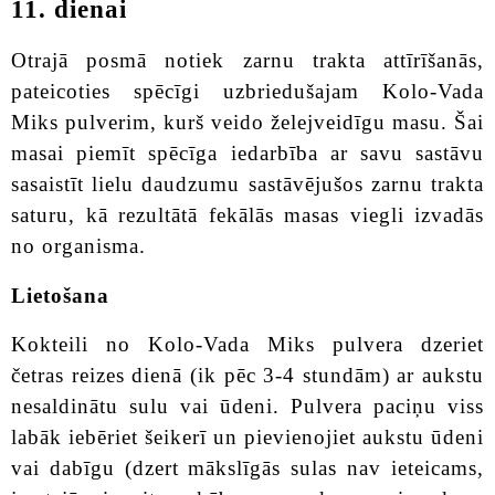
11. dienai
Otrajā posmā notiek zarnu trakta attīrīšanās,
pateicoties spēcīgi uzbriedušajam Kolo-Vada
Miks pulverim, kurš veido želejveidīgu masu. Šai
masai piemīt spēcīga iedarbība ar savu sastāvu
sasaistīt lielu daudzumu sastāvējušos zarnu trakta
saturu, kā rezultātā fekālās masas viegli izvadās
no organisma.
Lietošana
Kokteili no Kolo-Vada Miks pulvera dzeriet
četras reizes dienā (ik pēc 3-4 stundām) ar aukstu
nesaldinātu sulu vai ūdeni. Pulvera paciņu viss
labāk iebēriet šeikerī un pievienojiet aukstu ūdeni
vai dabīgu (dzert mākslīgās sulas nav ieteicams,