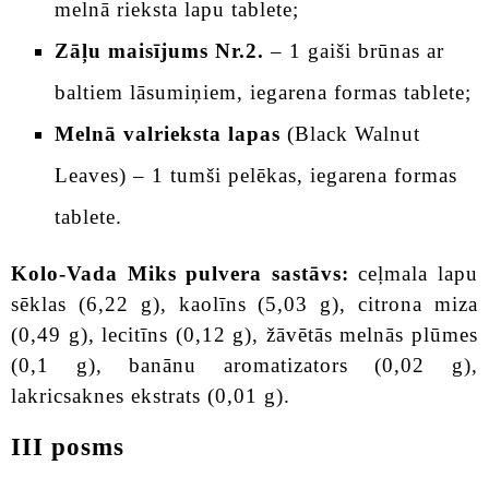
melnā rieksta lapu tablete;
Zāļu maisījums Nr.2.
– 1 gaiši brūnas ar
baltiem lāsumiņiem, iegarena formas tablete;
Melnā valrieksta lapas
(Black Walnut
Leaves) – 1 tumši pelēkas, iegarena formas
tablete.
Kolo-Vada Miks pulvera sastāvs:
ceļmala lapu
sēklas (6,22 g), kaolīns (5,03 g), citrona miza
(0,49 g), lecitīns (0,12 g), žāvētās melnās plūmes
(0,1 g), banānu aromatizators (0,02 g),
lakricsaknes ekstrats (0,01 g).
III posms