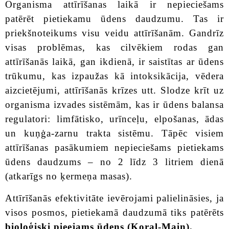
Organisma attīrīšanas laikā ir nepieciešams
patērēt pietiekamu ūdens daudzumu. Tas ir
priekšnoteikums visu veidu attīrīšanām. Gandrīz
visas problēmas, kas cilvēkiem rodas gan
attīrīšanās laikā, gan ikdienā, ir saistītas ar ūdens
trūkumu, kas izpaužas kā intoksikācija, vēdera
aizcietējumi, attīrīšanās krīzes utt. Slodze krīt uz
organisma izvades sistēmām, kas ir ūdens balansa
regulatori: limfātisko, urīnceļu, elpošanas, ādas
un kuņģa-zarnu trakta sistēmu. Tāpēc visiem
attīrīšanas pasākumiem nepieciešams pietiekams
ūdens daudzums – no 2 līdz 3 litriem dienā
(atkarīgs no ķermeņa masas).
Attīrīšanās efektivitāte ievērojami palielināsies, ja
visos posmos, pietiekamā daudzumā tiks patērēts
bioloģiski pieejams ūdens (Koral-Main).