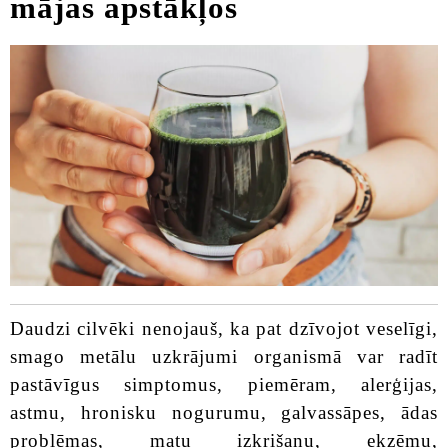
mājas apstākļos
Daudzi cilvēki nenojauš, ka pat dzīvojot veselīgi,
smago metālu uzkrājumi organismā var radīt
pastāvīgus simptomus, piemēram, alerģijas,
astmu, hronisku nogurumu, galvassāpes, ādas
problēmas, matu izkrišanu, ekzēmu,