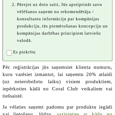
Pārejot uz doto saiti, Jūs apstiprināt savu
vēlēšanos saņemt no rekomendētāja /
konsultanta informāciju par kompānijas
produkciju, tās piemērošanas koncepciju un
kompānijas darbības principiem latviešu
valodā.
Es piekrītu
Pēc reģistrācijas jūs saņemsiet klienta numuru,
kuru varēsiet izmantot, lai saņemtu 20% atlaidi
(uz neierobežotu laiku) visiem produktiem,
iepērkoties kādā no Coral Club veikaliem vai
tiešsaistē.
Ja vēlaties saņemt padomu par produktu iegādi
vai lietošanu, lūdzu,
sazinieties ar kādu no