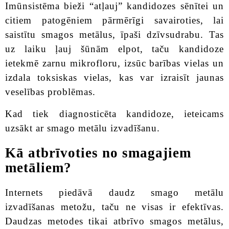
Imūnsistēma bieži “atļauj” kandidozes sēnītei un
citiem patogēniem pārmērīgi savairoties, lai
saistītu smagos metālus, īpaši dzīvsudrabu. Tas
uz laiku ļauj šūnām elpot, taču kandidoze
ietekmē zarnu mikrofloru, izsūc barības vielas un
izdala toksiskas vielas, kas var izraisīt jaunas
veselības problēmas.
Kad tiek diagnosticēta kandidoze, ieteicams
uzsākt ar smago metālu izvadīšanu.
Kā atbrīvoties no smagajiem
metāliem?
Internets piedāvā daudz smago metālu
izvadīšanas metožu, taču ne visas ir efektīvas.
Daudzas metodes tikai atbrīvo smagos metālus,