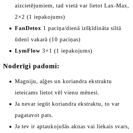
aizcietējumiem, tad vietā var lietot Lax-Max,
2×2 (1 iepakojums)
FanDetox
1 paciņa/dienā izšķīdināta siltā
ūdenī vakarā (10 paciņas)
LymFlow
3×1 (1 iepakojums)
Noderīgi padomi:
Magniju, aļģes un koriandra ekstraktu
ieteicams lietot vēl vienu mēnesi.
Ja nevar iegūt koriandra ekstraktu, to var
pagatavot pats.
Ja tev ir aptaukojušās aknas vai liekais svars,