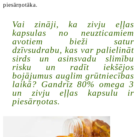
piesārņotāka.
Vai zināji, ka zivju eļļas
kapsulas no neuzticamiem
avotiem bieži satur
dzīvsudrabu, kas var palielināt
sirds un asinsvadu slimību
risku un radīt iekšējos
bojājumus auglim grūtniecības
laikā? Gandrīz 80% omega 3
un zivju eļļas kapsulu ir
piesārņotas.