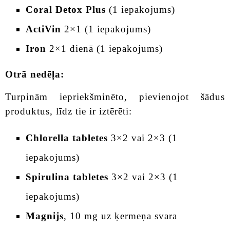
Coral Detox Plus
(1 iepakojums)
ActiVin
2×1 (1 iepakojums)
Iron
2×1 dienā (1 iepakojums)
Otrā nedēļa:
Turpinām iepriekšminēto, pievienojot šādus
produktus, līdz tie ir iztērēti:
Chlorella tabletes
3×2 vai 2×3 (1
iepakojums)
Spirulina tabletes
3×2 vai 2×3 (1
iepakojums)
Magnijs
, 10 mg uz ķermeņa svara