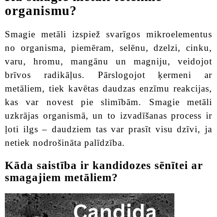
organismu?
Smagie metāli izspiež svarīgos mikroelementus
no organisma, piemēram, selēnu, dzelzi, cinku,
varu, hromu, mangānu un magniju, veidojot
brīvos radikāļus. Pārslogojot ķermeni ar
metāliem, tiek kavētas daudzas enzīmu reakcijas,
kas var novest pie slimībām. Smagie metāli
uzkrājas organismā, un to izvadīšanas process ir
ļoti ilgs – daudziem tas var prasīt visu dzīvi, ja
netiek nodrošināta palīdzība.
Kāda saistība ir kandidozes sēnītei ar
smagajiem metāliem?