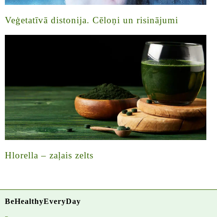
Veģetatīvā distonija. Cēloņi un risinājumi
Hlorella – zaļais zelts
BeHealthyEveryDay