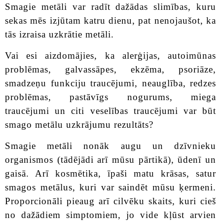
Smagie metāli var radīt dažādas slimības, kuru
sekas mēs izjūtam katru dienu, pat nenojaušot, ka
tās izraisa uzkrātie metāli.
Vai esi aizdomājies, ka alerģijas, autoimūnas
problēmas, galvassāpes, ekzēma, psoriāze,
smadzeņu funkciju traucējumi, neauglība, redzes
problēmas, pastāvīgs nogurums, miega
traucējumi un citi veselības traucējumi var būt
smago metālu uzkrājumu rezultāts?
Smagie metāli nonāk augu un dzīvnieku
organismos (tādējādi arī mūsu pārtikā), ūdenī un
gaisā. Arī kosmētika, īpaši matu krāsas, satur
smagos metālus, kuri var saindēt mūsu ķermeni.
Proporcionāli pieaug arī cilvēku skaits, kuri cieš
no dažādiem simptomiem, jo vide kļūst arvien