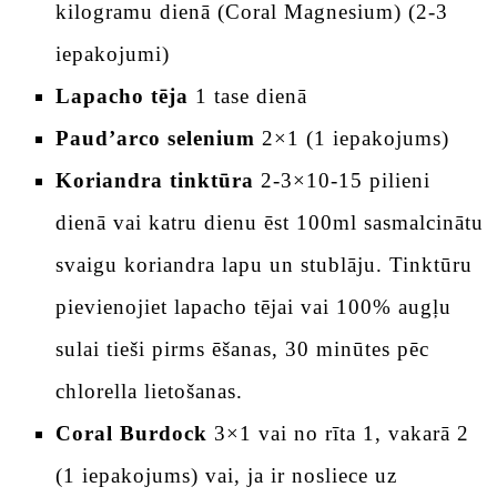
kilogramu dienā (Coral Magnesium) (2-3
iepakojumi)
Lapacho tēja
1 tase dienā
Paud’arco selenium
2×1 (1 iepakojums)
Koriandra tinktūra
2-3×10-15 pilieni
dienā vai katru dienu ēst 100ml sasmalcinātu
svaigu koriandra lapu un stublāju. Tinktūru
pievienojiet lapacho tējai vai 100% augļu
sulai tieši pirms ēšanas, 30 minūtes pēc
chlorella lietošanas.
Coral Burdock
3×1 vai no rīta 1, vakarā 2
(1 iepakojums) vai, ja ir nosliece uz