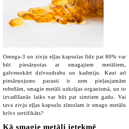
Omega-3 un zivju eļļas kapsulas līdz pat 80% var
būt piesārņotas ar smagajiem metāliem,
galvenokārt dzīvsudrabu un kadmiju. Kaut arī
piesārņojums parasti ir zem pieļaujamām
robežām, smagie metāli uzkrājas organismā, un to
izvadīšanās laiks var būt pat simtiem gadu. Vai
tava zivju eļļas kapsulu zīmolam ir smago metālu
brīvs sertifikāts?
Kā smagie metāli ietekmē