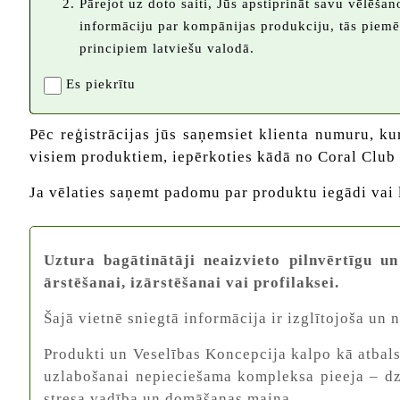
Pārejot uz doto saiti, Jūs apstiprināt savu vēlēš
informāciju par kompānijas produkciju, tās piem
principiem latviešu valodā.
Es piekrītu
Pēc reģistrācijas jūs saņemsiet klienta numuru, ku
visiem produktiem, iepērkoties kādā no Coral Club v
Ja vēlaties saņemt padomu par produktu iegādi vai 
Uztura bagātinātāji neaizvieto pilnvērtīgu un
ārstēšanai, izārstēšanai vai profilaksei.
Šajā vietnē sniegtā informācija ir izglītojoša un
Produkti un Veselības Koncepcija kalpo kā atbals
uzlabošanai nepieciešama kompleksa pieeja – dzī
stresa vadība un domāšanas maiņa.