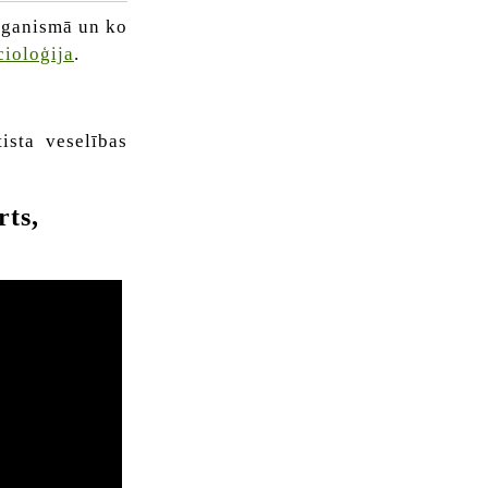
organismā un ko
cioloģija
.
ista veselības
rts,