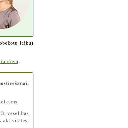
robežotu laiku)
ltantiem
.
osticēšanai,
eteikums.
aču veselības
aktivitātes,