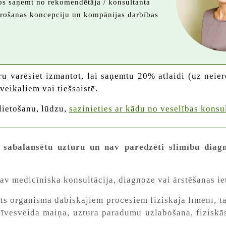
anos saņemt no rekomendētāja / konsultanta
ērošanas koncepciju un kompānijas darbības
ru varēsiet izmantot, lai saņemtu 20% atlaidi (uz neie
eikaliem vai tiešsaistē.
lietošanu, lūdzu,
sazinieties ar kādu no veselības konsu
 sabalansētu uzturu un nav paredzēti slimību diagn
 nav medicīniska konsultācija, diagnoze vai ārstēšanas i
ts organisma dabiskajiem procesiem fiziskajā līmenī, t
vesveida maiņa, uztura paradumu uzlabošana, fiziskās 