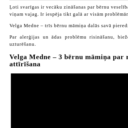
Ļoti svarīgas ir vecāku zināšanas par bērnu veselīb
viņam vajag.
Ir iespēja tikt galā ar visām problēmā
Velga Medne – trīs bērnu māmiņa dalās savā piered
Par alerģijas un ādas problēmu risināšanu, biež
uzturēšanu.
Velga Medne – 3 bērnu māmiņa par rez
attīrīšana