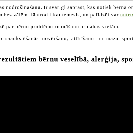
as nodrošināšanu. Ir svarīgi saprast, kas notiek bērna 
m bez zālēm. Jāatrod tikai iemesls, un palīdzēt var
nutri
zē par bērnu problēmu risināšanu ar dabas vielām.
o saaukstēšanās novēršanu, attīrīšanu un maza sport
ultātiem bērnu veselībā, alerģija, spo