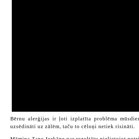
Bērnu alerģijas ir ļoti izplatīta problēma mūsdie
uzsēdināti uz zālēm, taču to cēloņi netiek risināti.
Māmiņa Zane Jurkāne par rezultātu pielietojot nutric