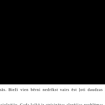
nās. Bieži vien bērni nedrīkst vairs ēst ļoti daudzas 
ioloģiju. Gada laikā ir atrisinātas alerģijas problēmas.