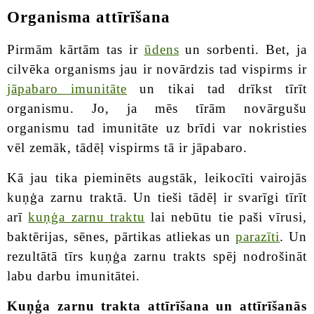
Organisma attīrīšana
Pirmām kārtām tas ir
ūdens
un sorbenti. Bet, ja
cilvēka organisms jau ir novārdzis tad vispirms ir
jāpabaro imunitāte
un tikai tad drīkst tīrīt
organismu. Jo, ja mēs tīrām novārgušu
organismu tad imunitāte uz brīdi var nokristies
vēl zemāk, tādēļ vispirms tā ir jāpabaro.
Kā jau tika pieminēts augstāk, leikocīti vairojās
kuņģa zarnu traktā. Un tieši tādēļ ir svarīgi tīrīt
arī
kuņģa zarnu traktu
lai nebūtu tie paši vīrusi,
baktērijas, sēnes, pārtikas atliekas un
parazīti
. Un
rezultātā tīrs kuņģa zarnu trakts spēj nodrošināt
labu darbu imunitātei.
Kuņģa zarnu trakta attīrīšana un attīrīšanās