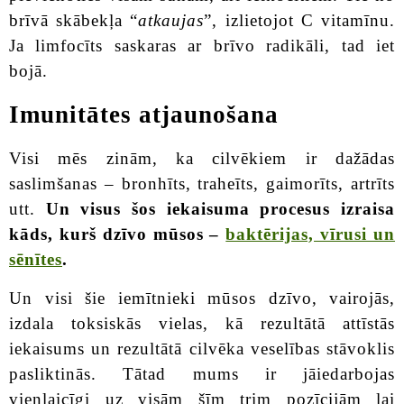
brīvā skābekļa “
atkaujas
”, izlietojot C vitamīnu.
Ja limfocīts saskaras ar brīvo radikāli, tad iet
bojā.
Imunitātes atjaunošana
Visi mēs zinām, ka cilvēkiem ir dažādas
saslimšanas – bronhīts, traheīts, gaimorīts, artrīts
utt.
Un visus šos iekaisuma procesus izraisa
kāds, kurš dzīvo mūsos –
baktērijas, vīrusi un
sēnītes
.
Un visi šie iemītnieki mūsos dzīvo, vairojās,
izdala toksiskās vielas, kā rezultātā attīstās
iekaisums un rezultātā cilvēka veselības stāvoklis
pasliktinās. Tātad mums ir jāiedarbojas
vienlaicīgi uz visām šīm trim pozīcijām lai