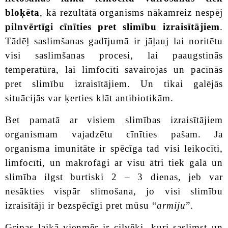
bloķēta
, kā rezultātā organisms nākamreiz nespēj
pilnvērtīgi cīnīties pret slimību izraisītājiem
.
Tādēļ saslimšanas gadījumā ir jāļauj lai noritētu
visi saslimšanas procesi, lai paaugstinās
temperatūra, lai limfocīti savairojas un pacīnās
pret slimību izraisītājiem. Un tikai galējās
situācijās var ķerties klāt antibiotikām.
Bet pamatā ar visiem slimības izraisītājiem
organismam vajadzētu cīnīties pašam. Ja
organisma imunitāte ir spēcīga tad visi leikocīti,
limfocīti, un makrofāgi ar visu ātri tiek galā un
slimība ilgst burtiski 2 – 3 dienas, jeb var
nesākties vispār slimošana, jo visi slimību
izraisītāji ir bezspēcīgi pret mūsu “
armiju
”.
Gripas laikā vienmēr ir cilvēki, kuri saslimst un