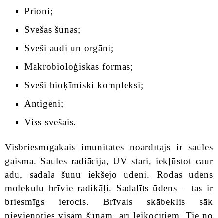
Prioni;
Svešas šūnas;
Sveši audi un orgāni;
Makrobioloģiskas formas;
Sveši bioķīmiski kompleksi;
Antigēni;
Viss svešais.
Visbriesmīgākais imunitātes noārdītājs ir saules
gaisma. Saules radiācija, UV stari, iekļūstot caur
ādu, sadala šūnu iekšējo ūdeni. Rodas ūdens
molekulu brīvie radikāļi. Sadalīts ūdens – tas ir
briesmīgs ierocis. Brīvais skābeklis sāk
pievienoties visām šūnām, arī leikocītiem. Tie no