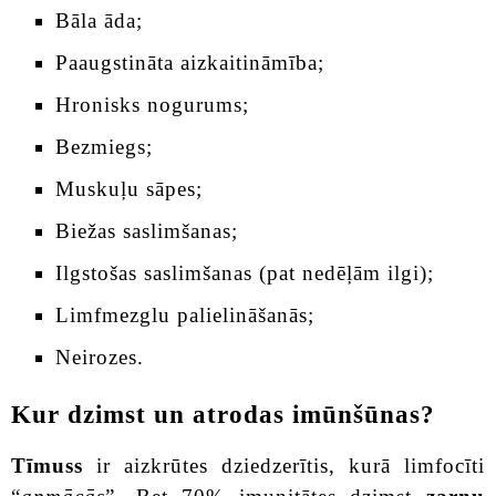
Bāla āda;
Paaugstināta aizkaitināmība;
Hronisks nogurums;
Bezmiegs;
Muskuļu sāpes;
Biežas saslimšanas;
Ilgstošas saslimšanas (pat nedēļām ilgi);
Limfmezglu palielināšanās;
Neirozes.
Kur dzimst un atrodas imūnšūnas?
Tīmuss
ir aizkrūtes dziedzerītis, kurā limfocīti