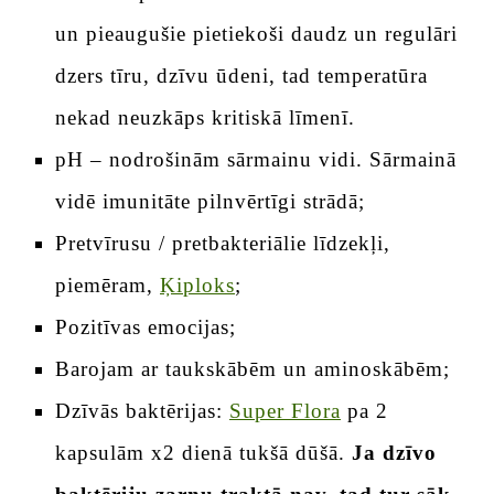
un pieaugušie pietiekoši daudz un regulāri
dzers tīru, dzīvu ūdeni, tad temperatūra
nekad neuzkāps kritiskā līmenī.
pH – nodrošinām sārmainu vidi. Sārmainā
vidē imunitāte pilnvērtīgi strādā;
Pretvīrusu / pretbakteriālie līdzekļi,
piemēram,
Ķiploks
;
Pozitīvas emocijas;
Barojam ar taukskābēm un aminoskābēm;
Dzīvās baktērijas:
Super Flora
pa 2
kapsulām x2 dienā tukšā dūšā.
Ja dzīvo