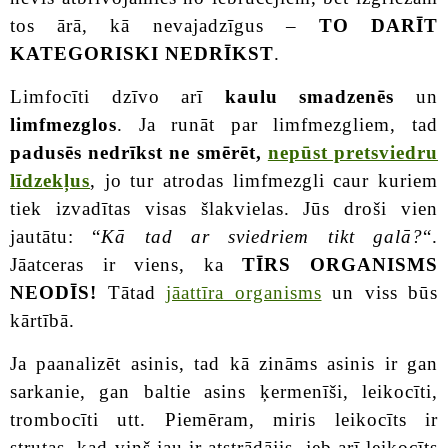
tos ārā, kā nevajadzīgus –
TO DARĪT
KATEGORISKI NEDRĪKST
.
Limfocīti dzīvo arī
kaulu smadzenēs
un
limfmezglos
. Ja runāt par limfmezgliem, tad
padusēs nedrīkst ne smērēt,
nepūst pretsviedru
līdzekļus
, jo tur atrodas limfmezgli caur kuriem
tiek izvadītas visas šlakvielas. Jūs droši vien
jautātu: “
Kā tad ar sviedriem tikt galā?
“.
Jāatceras ir viens, ka
TĪRS ORGANISMS
NEODĪS!
Tātad
jāattīra organisms
un viss būs
kārtībā.
Ja paanalizēt asinis, tad kā zināms asinis ir gan
sarkanie, gan baltie asins ķermenīši, leikocīti,
trombocīti utt. Piemēram, miris leikocīts ir
strutas, kad viņš jau ir atstrādājis, jeb arī leikocīts