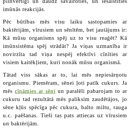
pilnvērtīgi un daudz savairoties, un iesaistīties
imūnās reakcijās.
Pēc būtības mēs visu laiku sastopamies ar
baktērijām, vīrusiem un sēnītēm, bet jautājums ir:
Kā mūsu organisms spēj uz to visu reaģēt? Kā
imūnsistēma spēj strādāt? Ja viņas uzmanība ir
novirzīta tad viņa nespēj efektīvi cīnīties ar
visiem kaitēkļiem, kuri nonāk mūsu organismā.
Tātad viss sākas ar to, lai mēs nepiesārņotu
organismu. Piemēram, sēnei ļoti patīk cukurs. Ja
mēs
cīnāmies ar sēni
un paralēli pabarojam to ar
cukuru tad rezultātā mēs paliksim zaudētājos, jo
sēne kļūs spēcīga pēc cukura, balto miltu, rauga
u.c. paēšanas. Tieši tas pats attiecas uz vīrusiem
un baktērijām.