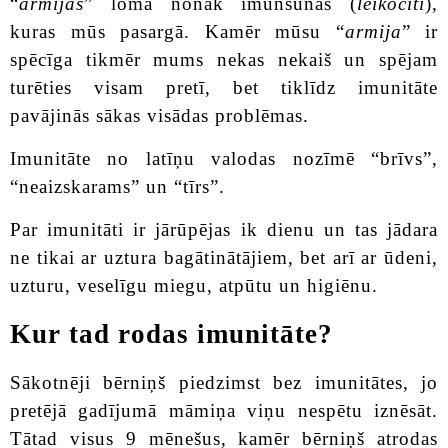
“
armijas
” lomā nonāk imūnšūnas (
leikocīti
),
kuras mūs pasargā.
Kamēr mūsu “
armija
” ir
spēcīga tikmēr mums nekas nekaiš un spējam
turēties visam pretī, bet tiklīdz imunitāte
pavājinās sākas visādas problēmas.
Imunitāte no latīņu valodas nozīmē “brīvs”,
“neaizskarams” un “tīrs”.
Par imunitāti ir jārūpējas ik dienu un tas jādara
ne tikai ar uztura bagātinātājiem, bet arī ar ūdeni,
uzturu, veselīgu miegu, atpūtu un higiēnu.
Kur tad rodas imunitāte?
Sākotnēji bērniņš piedzimst bez imunitātes, jo
pretējā gadījumā māmiņa viņu nespētu iznēsāt.
Tātad visus 9 mēnešus, kamēr bērniņš atrodas