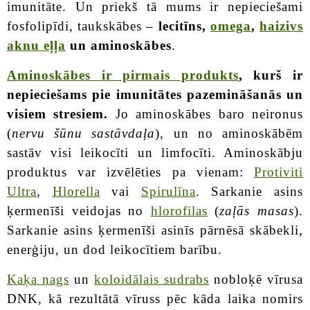
imunitāte. Un priekš tā mums ir nepieciešami
fosfolipīdi, taukskābes –
lecitīns,
omega
,
haizivs
aknu eļļa
un aminoskābes
.
Aminoskābes ir pirmais produkts
, kurš ir
nepieciešams pie imunitātes pazemināšanās un
visiem stresiem.
Jo aminoskābes baro neironus
(
nervu šūnu sastāvdaļa
), un no aminoskābēm
sastāv visi leikocīti un limfocīti. Aminoskābju
produktus var izvēlēties pa vienam:
Protiviti
Ultra
,
Hlorella
vai
Spirulīna
. Sarkanie asins
ķermenīši veidojas no
hlorofilas
(
zaļās masas
).
Sarkanie asins ķermenīši asinīs pārnēsā skābekli,
enerģiju, un dod leikocītiem barību.
Kaķa nags
un
koloidālais sudrabs
nobloķē vīrusa
DNK, kā rezultātā vīruss pēc kāda laika nomirs