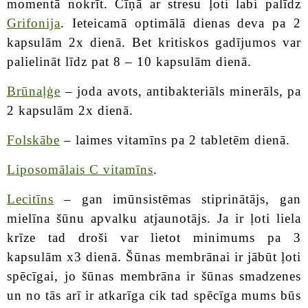
momentā nokrīt. Cīņā ar stresu ļoti labi palīdz
Grifonija
. Ieteicamā optimālā dienas deva pa 2
kapsulām 2x dienā. Bet kritiskos gadījumos var
palielināt līdz pat 8 – 10 kapsulām dienā.
Brūnaļģe
– joda avots, antibakteriāls minerāls, pa
2 kapsulām 2x dienā.
Folskābe
– laimes vitamīns pa 2 tabletēm dienā.
Liposomālais C vitamīns
.
Lecitīns
– gan imūnsistēmas stiprinātājs, gan
mielīna šūnu apvalku atjaunotājs. Ja ir ļoti liela
krīze tad droši var lietot minimums pa 3
kapsulām x3 dienā. Šūnas membrānai ir jābūt ļoti
spēcīgai, jo šūnas membrāna ir šūnas smadzenes
un no tās arī ir atkarīga cik tad spēcīga mums būs