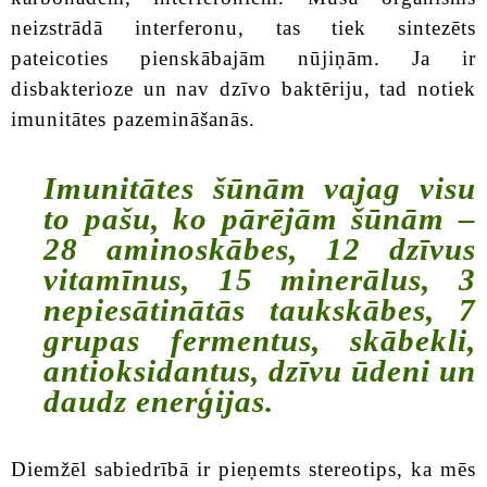
neizstrādā interferonu, tas tiek sintezēts
pateicoties pienskābajām nūjiņām. Ja ir
disbakterioze un nav dzīvo baktēriju, tad notiek
imunitātes pazemināšanās.
Imunitātes šūnām vajag visu
to pašu, ko pārējām šūnām –
28 aminoskābes, 12 dzīvus
vitamīnus, 15 minerālus, 3
nepiesātinātās taukskābes, 7
grupas fermentus, skābekli,
antioksidantus, dzīvu ūdeni un
daudz enerģijas.
Diemžēl sabiedrībā ir pieņemts stereotips, ka mēs