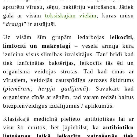
apturētu vīrusu, sēņu, baktēriju vairošanos. Jātiek
galā ar visām
toksiskajām vielām
, kuras mūsu
“
draugi
” ir atstājuši.
Uz visām šīm grupām iedarbojas
leikocīti,
limfocīti un makrofāgi
– vesela armija kura
iznīcina visus slimības izraisītājus. Tanī brīdī kad
tiek iznīcinātas baktērijas, leikocīts tās ēd un
organismā veidojas strutas. Tad kad cīnās ar
vīrusiem, veidojās caurspīdīgs serozes šķidrums
(
piemēram, herpju gadījumā
). Savukārt kad
organisms cīnās ar sēnēm, tad varam redzēt baltus
biezpienveidīgus izdalījumus / aplikumus.
Klasiskajā medicīnā pielieto antibiotikas lai ar
visu šo cīnītos, bet jāpiebilst, ka
antibiotiku
lietošanas laikā leikocītu vairošanās tiek