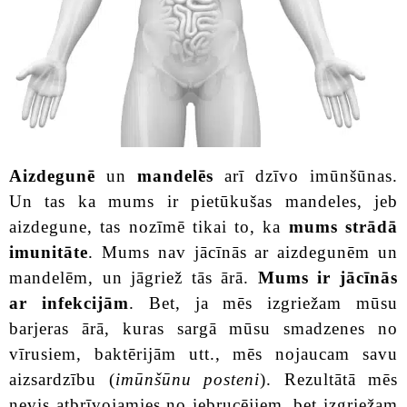
Aizdegunē
un
mandelēs
arī dzīvo imūnšūnas.
Un tas ka mums ir pietūkušas mandeles, jeb
aizdegune, tas nozīmē tikai to, ka
mums strādā
imunitāte
. Mums nav jācīnās ar aizdegunēm un
mandelēm, un jāgriež tās ārā.
Mums ir jācīnās
ar infekcijām
. Bet, ja mēs izgriežam mūsu
barjeras ārā, kuras sargā mūsu smadzenes no
vīrusiem, baktērijām utt., mēs nojaucam savu
aizsardzību (
imūnšūnu posteni
). Rezultātā mēs
nevis atbrīvojamies no iebrucējiem, bet izgriežam