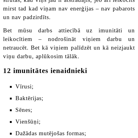
mirst tad kad viņam nav enerģijas – nav pabarots
un nav padzirdīts.
Bet mūsu darbs attiecībā uz imunitāti un
leikocītiem – nodrošināt viņiem darbu un
netraucēt. Bet kā viņiem palīdzēt un kā neizjaukt
viņu darbu, aplūkosim tālāk.
12 imunitātes ienaidnieki
Vīrusi;
Baktērijas;
Sēnes;
Vienšūņi;
Dažādas mutējošas formas;