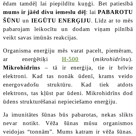
ēdam tamdēļ lai piepildītu kuņģi. Bet patiesībā
mums ir jāēd divu iemeslu dēļ
: lai
PABAROTU
ŠŪNU
un
IEGŪTU ENERĢIJU
. Līdz ar to mēs
pabarojam leikocītu un dodam viņam pilnībā
veikt savas imūnās reakcijas.
Organisma enerģiju mēs varat pacelt, piemēram,
ar enerģētiķi
H-500
(
mikrohidrīnu
).
Mikrohidrīns
– tā ir enerģija, tie ir brīvie
elektroni. Kad tas nonāk ūdenī, krams veido
energovadošu struktūru. Kad tiek atdots
elektrons, tas kļūst par ūdeni. Mikrohidrīns dod
ūdens strukturēšanai nepieciešamo enerģiju.
Ja imunitātes šūnas būs pabarotas, nekas slikts
nevar notikt. Vēža šūnas mūsu organismos
veidojas “tonnām”. Mums katram ir vēža šūnas.