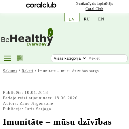
Neatkarīgais izplatītājs
Coral Club
RU
EN
LV
Sākums
/
Raksti
/
Imunitāte – mūsu dzīvības sargs
Publicēts: 10.01.2018
Pēdējo reizi atjaunināts: 18.06.2026
Autors:
Zane Jirgensone
Publicēja:
Juris Serjaga
Imunitāte – mūsu dzīvības