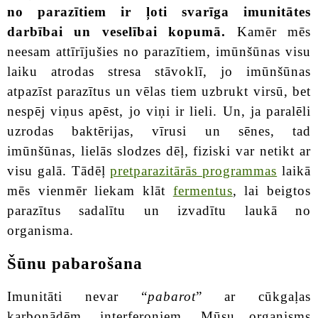
no parazītiem ir ļoti svarīga imunitātes
darbībai un veselībai kopumā.
Kamēr mēs
neesam attīrījušies no parazītiem, imūnšūnas visu
laiku atrodas stresa stāvoklī, jo imūnšūnas
atpazīst parazītus un vēlas tiem uzbrukt virsū, bet
nespēj viņus apēst, jo viņi ir lieli. Un, ja paralēli
uzrodas baktērijas, vīrusi un sēnes, tad
imūnšūnas, lielās slodzes dēļ, fiziski var netikt ar
visu galā. Tādēļ
pretparazitārās programmas
laikā
mēs vienmēr liekam klāt
fermentus
, lai beigtos
parazītus sadalītu un izvadītu laukā no
organisma.
Šūnu pabarošana
Imunitāti nevar “
pabarot
” ar cūkgaļas
karbonādēm, interferoniem. Mūsu organisms