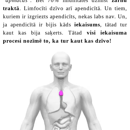
“
apmācās
”. Bet 70% imunitātes dzimst
zarnu
traktā
. Limfocīti dzīvo arī apendicītā. Un tiem,
kuriem ir izgriezts apendicīts, nekas labs nav. Un,
ja apendicītā ir bijis kāds
iekaisums
, tātad tur
kaut kas bija saķerts. Tātad
visi iekaisuma
procesi nozīmē to, ka tur kaut kas dzīvo!