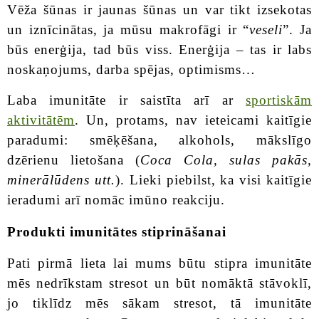
Vēža šūnas ir jaunas šūnas un var tikt izsekotas
un iznīcinātas, ja mūsu makrofāgi ir “
veseli
”. Ja
būs enerģija, tad būs viss. Enerģija – tas ir labs
noskaņojums, darba spējas, optimisms…
Laba imunitāte ir saistīta arī ar
sportiskām
aktivitātēm
. Un, protams, nav ieteicami kaitīgie
paradumi: smēķēšana, alkohols, mākslīgo
dzērienu lietošana (
Coca Cola, sulas pakās,
minerālūdens utt.
). Lieki piebilst, ka visi kaitīgie
ieradumi arī nomāc imūno reakciju.
Produkti imunitātes stiprināšanai
Pati pirmā lieta lai mums būtu stipra imunitāte
mēs nedrīkstam stresot un būt nomāktā stāvoklī,
jo tiklīdz mēs sākam stresot, tā imunitāte