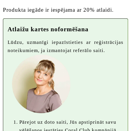
Produkta iegāde ir iespējama ar 20% atlaidi.
Atlaižu kartes noformēšana
Lūdzu, uzmanīgi iepazīstieties ar reģistrācijas
noteikumiem, ja izmantojat referālo saiti.
Pārejot uz doto saiti, Jūs apstiprināt savu
vēlēšanos iestāties Coral Club kompānijā,