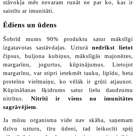
stāvokļa mēs nevaram runāt ne par ko, kas ir
saistīts ar imunitāti.
Ēdiens un ūdens
Šobrīd mums 90% produktu satur mākslīgi
izgatavotas sastāvdaļas. Uzturā
nedrīkst lietot
čipsus, buljona kubiņus, mākslīgās majonēzes,
margarīnu, jogurtus, kūpinājumus. Lietojot
margarīnu, var stipri ietekmēt tauku, lipīdu, beta
proteīnu vielmaiņu, ko vēlāk ir grūti atjaunot.
Kūpināšanas šķidrums satur lielu daudzumu
nitrītus.
Nitrīti ir viens no imunitātes
sagrāvējiem
.
Ja mūsu organisma vide nav skāba, saņemam
dzīvu uzturu, tīru ūdeni, tad leikocīti spēj