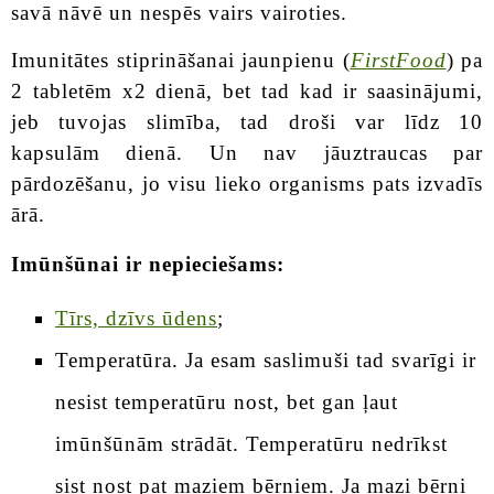
savā nāvē un nespēs vairs vairoties.
Imunitātes stiprināšanai jaunpienu (
FirstFood
) pa
2 tabletēm x2 dienā, bet tad kad ir saasinājumi,
jeb tuvojas slimība, tad droši var līdz 10
kapsulām dienā. Un nav jāuztraucas par
pārdozēšanu, jo visu lieko organisms pats izvadīs
ārā.
Imūnšūnai ir nepieciešams:
Tīrs, dzīvs ūdens
;
Temperatūra. Ja esam saslimuši tad svarīgi ir
nesist temperatūru nost, bet gan ļaut
imūnšūnām strādāt. Temperatūru nedrīkst
sist nost pat maziem bērniem. Ja mazi bērni