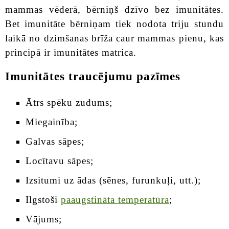
mammas vēderā, bērniņš dzīvo bez imunitātes.
Bet imunitāte bērniņam tiek nodota triju stundu
laikā no dzimšanas brīža caur mammas pienu, kas
principā ir imunitātes matrica.
Imunitātes traucējumu pazīmes
Ātrs spēku zudums;
Miegainība;
Galvas sāpes;
Locītavu sāpes;
Izsitumi uz ādas (sēnes, furunkuļi, utt.);
Ilgstoši
paaugstināta temperatūra
;
Vājums;