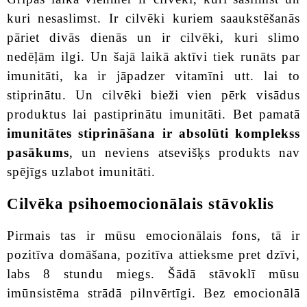
kuri nesaslimst. Ir cilvēki kuriem saaukstēšanās
pāriet divās dienās un ir cilvēki, kuri slimo
nedēļām ilgi. Un šajā laikā aktīvi tiek runāts par
imunitāti, ka ir jāpadzer vitamīni utt. lai to
stiprinātu. Un cilvēki bieži vien pērk visādus
produktus lai pastiprinātu imunitāti. Bet pamatā
imunitātes stiprināšana ir absolūti komplekss
pasākums
, un neviens atsevišķs produkts nav
spējīgs uzlabot imunitāti.
Cilvēka psihoemocionālais stāvoklis
Pirmais tas ir mūsu emocionālais fons, tā ir
pozitīva domāšana, pozitīva attieksme pret dzīvi,
labs 8 stundu miegs. Šādā stāvoklī mūsu
imūnsistēma strādā pilnvērtīgi. Bez emocionālā