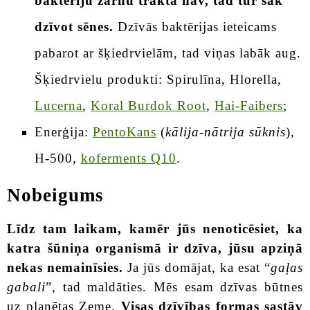
baktēriju zarnu traktā nav, tad tur sāk
dzīvot sēnes.
Dzīvās baktērijas ieteicams
pabarot ar šķiedrvielām, tad viņas labāk aug.
Šķiedrvielu produkti: Spirulīna, Hlorella,
Lucerna
,
Koral Burdok Root
,
Hai-Faibers
;
Enerģija:
PentoKans
(
kālija-nātrija sūknis
),
H-500,
koferments Q10
.
Nobeigums
Līdz tam laikam, kamēr jūs nenoticēsiet, ka
katra šūniņa organismā ir dzīva, jūsu apziņā
nekas nemainīsies.
Ja jūs domājat, ka esat “
gaļas
gabali
”, tad maldāties. Mēs esam dzīvas būtnes
uz planētas Zeme.
Visas dzīvības formas sastāv